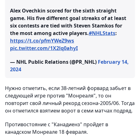
Alex Ovechkin scored for the sixth straight
game. His five different goal streaks of at least
six contests are tied with Steven Stamkos for
the most among active players.
#NHLStats
:
https://t.co/pfmYWeZ9ws
pic.twitter.com/1X2lq0ahyI
— NHL Public Relations (@PR_NHL)
February 14,
2024
Нужно отметить, если 38-летний форвард забьет в
следующей игре против "Монреаля", то он
повторит свой личный рекорд сезона-2005/06. Тогда
он отметился взятием ворот в семи матчах подряд.
Противостояние с "Канадиенз" пройдет в
канадском Монреале 18 февраля.