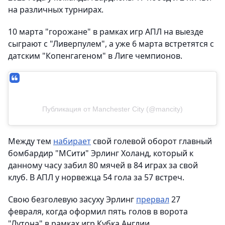
на различных турнирах.
10 марта "горожане" в рамках игр АПЛ на выезде
сыграют с "Ливерпулем", а уже 6 марта встретятся с
датским "Копенгагеном" в Лиге чемпионов.
Публикация от Manchester City (@mancity)
Между тем
набирает
свой голевой оборот главный
бомбардир "МСити" Эрлинг Холанд, который к
данному часу забил 80 мячей в 84 играх за свой
клуб. В АПЛ у норвежца 54 гола за 57 встреч.
Свою безголевую засуху Эрлинг
прервал
27
февраля, когда оформил пять голов в ворота
"Лутона" в рамках игр Кубка Англии.