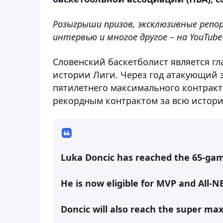
Розыгрыши призов, эксклюзивные репо
интервью и многое другое – на YouTub
Словенский баскетболист является г
истории Лиги. Через год атакующий 
пятилетнего максимального контракта
рекордным контрактом за всю истор
Luka Doncic has reached the 65-game
He is now eligible for MVP and All-N
Doncic will also reach the super max