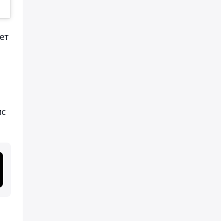
ет
мс