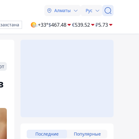
Алматы
Рус
+33°
$
467.48
€
539.52
₽
5.73
азахстана
рт
в
Последние
Популярные