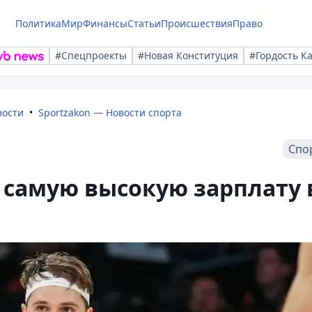
Политика
Мир
Финансы
Статьи
Происшествия
Право
#Спецпроекты
#Новая Конституция
#Гордость К
вости
Sportzakon — Новости спорта
Спо
 самую высокую зарплату 