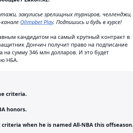
ртажи, закулисье зрелищных турниров, челленджи,
e-канале
Olimpbet Play
. Подпишись и будь в курсе!
лавным кандидатом на самый крупный контракт в
защитник Дончич получит право на подписание
 на сумму 346 млн долларов. И это будет
ию НБА.
 criteria.
BA honors.
 criteria when he is named All-NBA this offseason