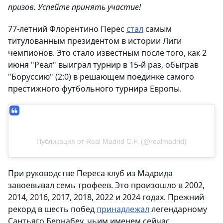
призов. Успейте принять участие!
77-летний Флорентино Перес
стал
самым
титулованным президентом в истории Лиги
чемпионов. Это стало известным после того, как 2
июня "Реал" выиграл турнир в 15-й раз, обыграв
"Боруссию" (2:0) в решающем поединке самого
престижного футбольного турнира Европы.
Публикация от Real Madrid C.F. (@realmadrid)
При руководстве Переса клуб из Мадрида
завоевывал семь трофеев. Это произошло в 2002,
2014, 2016, 2017, 2018, 2022 и 2024 годах. Прежний
рекорд в шесть побед
принадлежал
легендарному
Сантьяго Бернабеу, чьим именем сейчас