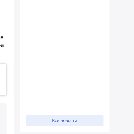
де
ба
Все новости