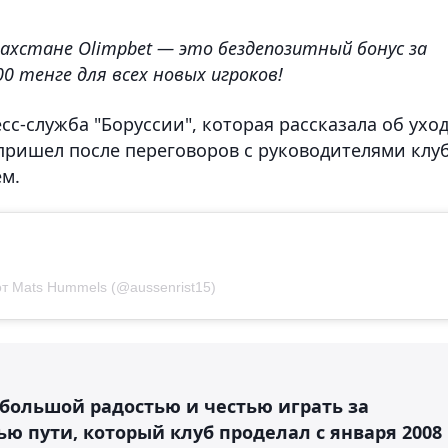
захстане Olimpbet — это бездепозитный бонус за
0 тенге для всех новых игроков!
сс-служба "Боруссии", которая рассказала об ухо
пришел после переговоров с руководителями клу
ем.
т Mats Hummels (@aussenrist15)
 большой радостью и честью играть за
ью пути, который клуб проделал с января 2008