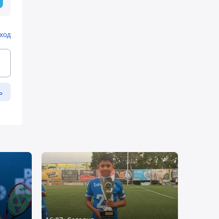
ход
ь