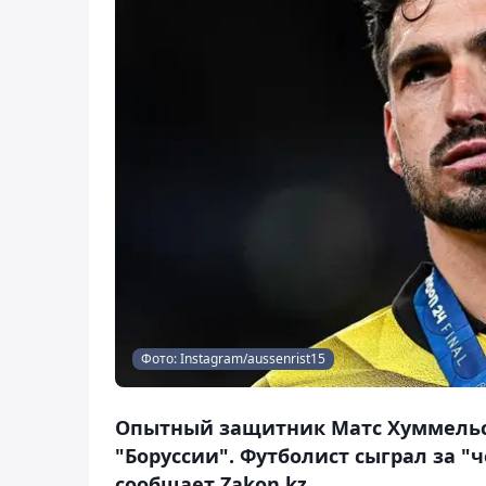
Фото: Instagram/aussenrist15
Опытный защитник Матс Хуммельс
"Боруссии". Футболист сыграл за "
сообщает Zakon.kz.