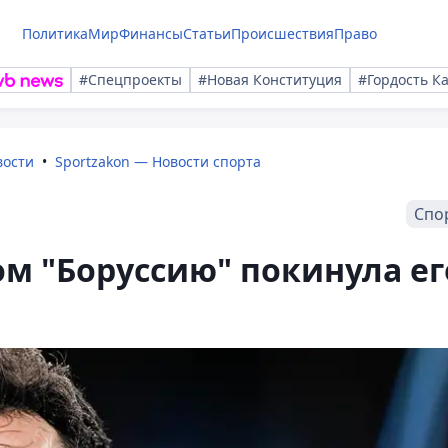
Политика
Мир
Финансы
Статьи
Происшествия
Право
#Спецпроекты
#Новая Конституция
#Гордость К
вости
Sportzakon — Новости спорта
Спо
ом "Боруссию" покинула ег