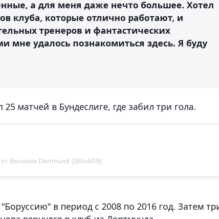
енные, а для меня даже нечто большее. Хотел
ов клуба, которые отлично работают, и
тельных тренеров и фантастических
и мне удалось познакомиться здесь. Я буду
25 матчей в Бундеслиге, где забил три гола.
от Borussia Dortmund (@bvb09)
"Боруссию" в период с 2008 по 2016 год. Затем тр
снова вернулся в клуб из Дортмунда.