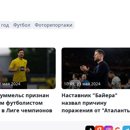
 год
Футбол
Фоторепортажи
1 мая 2024
10:49, 23 мая 2024
Хуммельс признан
Наставник "Байера"
м футболистом
назвал причину
 в Лиге чемпионов
поражения от "Аталант