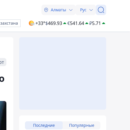
Алматы
Рус
+33°
$
469.93
€
541.64
₽
5.71
азахстана
рт
о
Последние
Популярные