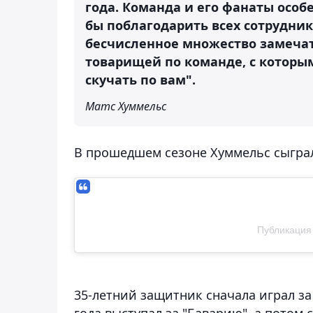
года. Команда и его фанаты особ
бы поблагодарить всех сотрудник
бесчисленное множество замеча
товарищей по команде, с которым
скучать по вам".
Матс Хуммельс
В прошедшем сезоне Хуммельс сыграл 
Публикация 
35-летний защитник сначала играл за 
года выступал за "Баварию", а потом 