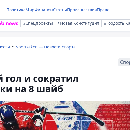
Политика
Мир
Финансы
Статьи
Происшествия
Право
#Спецпроекты
#Новая Конституция
#Гордость К
вости
Sportzakon — Новости спорта
Спо
й гол и сократил
цки на 8 шайб