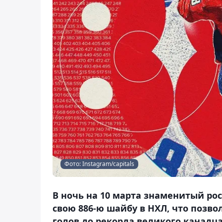
Фото: Instagram/capitals
В ночь на 10 марта знаменитый ро
свою 886-ю шайбу в НХЛ, что позв
голов до рекорда великого канадца