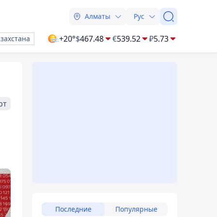
Алматы
Рус
+20°
$
467.48
€
539.52
₽
5.73
азахстана
рт
Последние
Популярные