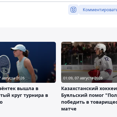
Комментироват
7 августа 2026
01:09, 07 августа 2026
вёнтек вышла в
Казахстанский хоккеи
тый круг турнира в
Буяльский помог "По
о
победить в товарище
матче