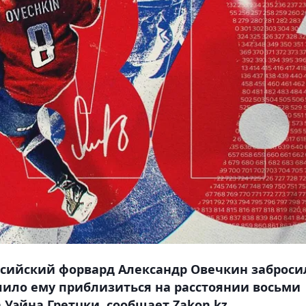
ссийский форвард Александр Овечкин заброси
олило ему приблизиться на расстоянии восьми
 Уэйна Гретцки, сообщает Zakon.kz.