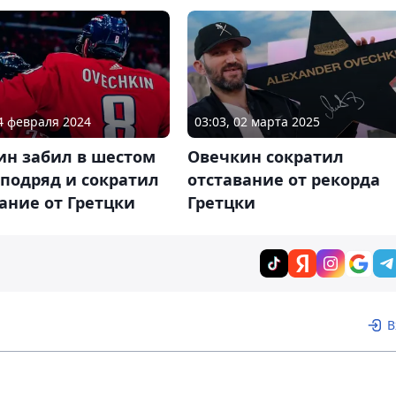
14 февраля 2024
03:03, 02 марта 2025
ин забил в шестом
Овечкин сократил
подряд и сократил
отставание от рекорда
ание от Гретцки
Гретцки
В