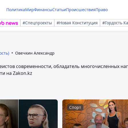
Политика
Мир
Финансы
Статьи
Происшествия
Право
#Спецпроекты
#Новая Конституция
#Гордость К
ость)
Овечкин Александр
кеистов современности, обладатель многочисленных наг
ти на Zakon.kz
Спорт