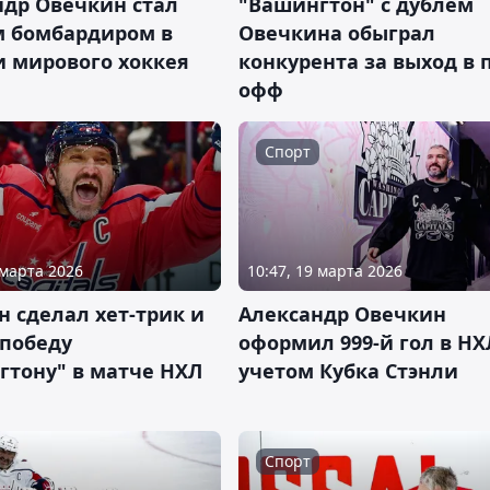
ндр Овечкин стал
"Вашингтон" с дублем
 бомбардиром в
Овечкина обыграл
и мирового хоккея
конкурента за выход в 
офф
Спорт
 марта 2026
10:47, 19 марта 2026
 сделал хет-трик и
Александр Овечкин
 победу
оформил 999-й гол в НХ
гтону" в матче НХЛ
учетом Кубка Стэнли
Спорт