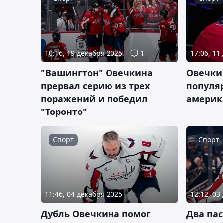
10:16, 19 декабря 2025
1
17:06, 11
"Вашингтон" Овечкина
Овечки
прервал серию из трех
популя
поражений и победил
америк
"Торонто"
Спорт
Спорт
11:46, 04 декабря 2025
12:12, 03
Дубль Овечкина помог
Два па