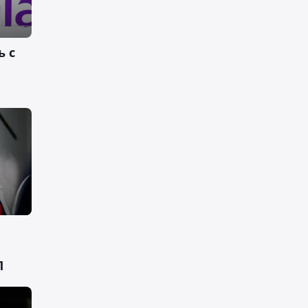
ь с
Л