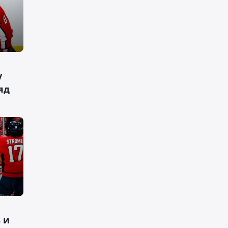
у
яд
 и