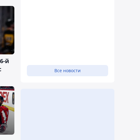
6-й
с
Все новости