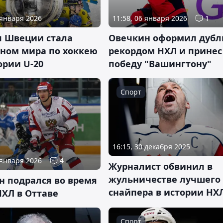
 января 2026
11:58, 06 января 2026
1
я Швеции стала
Овечкин оформил дубл
ном мира по хоккею
рекордом НХЛ и принес
ории U-20
победу "Вашингтону"
Спорт
16:15, 30 декабря 2025
 января 2026
4
Журналист обвинил в
жульничестве лучшего
н подрался во время
снайпера в истории НХ
НХЛ в Оттаве
Спорт