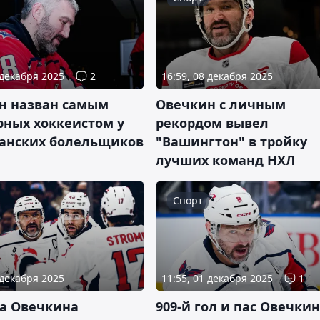
 декабря 2025
2
16:59, 08 декабря 2025
н назван самым
Овечкин с личным
рных хоккеистом у
рекордом вывел
анских болельщиков
"Вашингтон" в тройку
лучших команд НХЛ
Спорт
 декабря 2025
11:55, 01 декабря 2025
1
са Овечкина
909-й гол и пас Овечки