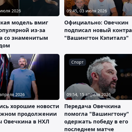
 июля 2026
09:45, 03 июля 2026
ская модель вмиг
Официально: Овечкин
опулярной из-за
подписал новый контра
ва со знаменитым
"Вашингтон Кэпиталз"
дом
Спорт
 апреля 2026
09:54, 15 апреля 2026
ись хорошие новости
Передача Овечкина
ожном продолжении
помогла "Вашингтону"
ы Овечкина в НХЛ
одержать победу в его
последнем матче