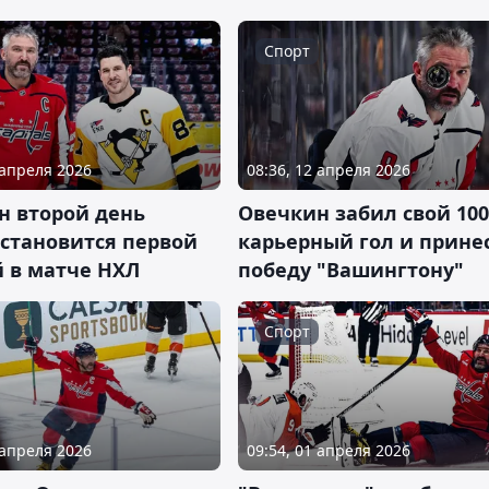
Спорт
 апреля 2026
08:36, 12 апреля 2026
н второй день
Овечкин забил свой 100
 становится первой
карьерный гол и прине
й в матче НХЛ
победу "Вашингтону"
Спорт
 апреля 2026
09:54, 01 апреля 2026