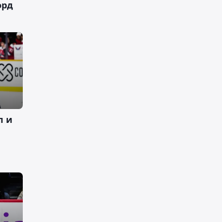
орд
л и