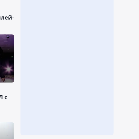
плей-
Л с