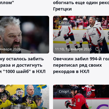
ллом"
обогнать еще один рек
Гретцки
Спорт
 января 2026
11:10, 12 января 2026
1
ну осталось забить
Овечкин забил 994-й го
раза и достигнуть
переписал ряд своих
 "1000 шайб" в НХЛ
рекордов в НХЛ
Спорт