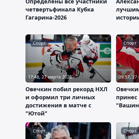
Определены все участники
Алекса
четвертьфинала Кубка
лучшим
Гагарина-2026
истори
Спорт
Спорт
17:48, 27 марта 2026
09:57, 27
Овечкин побил рекорд НХЛ
Овечкин
и оформил три личных
принес
достижения в матче с
"Вашин
"Ютой"
Спорт
Спорт