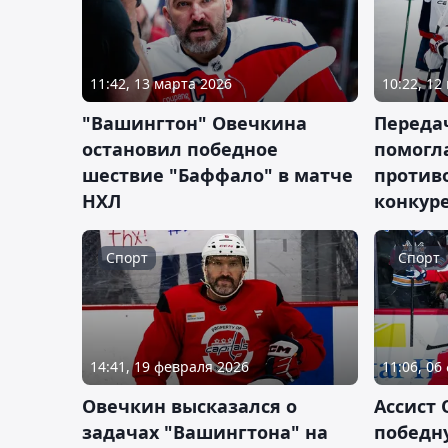
11:42, 13 марта 2026
10:22, 12
"Вашингтон" Овечкина
Переда
остановил победное
помогл
шествие "Баффало" в матче
против
НХЛ
конкур
Спорт
Спорт
14:41, 19 февраля 2026
11:06, 06
Овечкин высказался о
Ассист
задачах "Вашингтона" на
победну