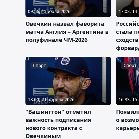
09:56, 15 июля 2026
17:03, 14
Овечкин назвал фаворита
Россий
матча Англия – Аргентина в
стала п
полуфинале ЧМ-2026
сходст
форвар
Спорт
Спорт
18:00, 21 апреля 2026
16:33, 15
"Вашингтон" отметил
Появил
важность подписания
о возм
нового контракта с
карьер
Овечкиным