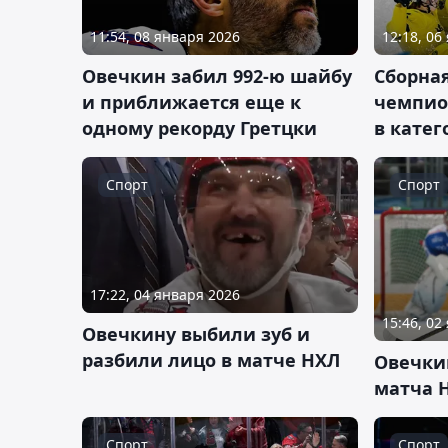
11:54, 08 января 2026
12:18, 06
Овечкин забил 992-ю шайбу
Сборна
и приближается еще к
чемпио
одному рекорду Гретцки
в катег
Спорт
Спорт
17:22, 04 января 2026
15:46, 02
Овечкину выбили зуб и
разбили лицо в матче НХЛ
Овечки
матча 
Спорт
Спорт