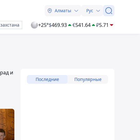
Алматы
Рус
+25°
$
469.93
€
541.64
₽
5.71
азахстана
рад и
Последние
Популярные