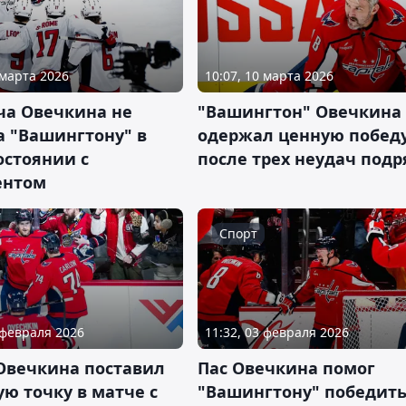
 марта 2026
10:07, 10 марта 2026
ча Овечкина не
"Вашингтон" Овечкина
а "Вашингтону" в
одержал ценную побед
остоянии с
после трех неудач подр
ентом
Спорт
 февраля 2026
11:32, 03 февраля 2026
 Овечкина поставил
Пас Овечкина помог
ю точку в матче с
"Вашингтону" победить