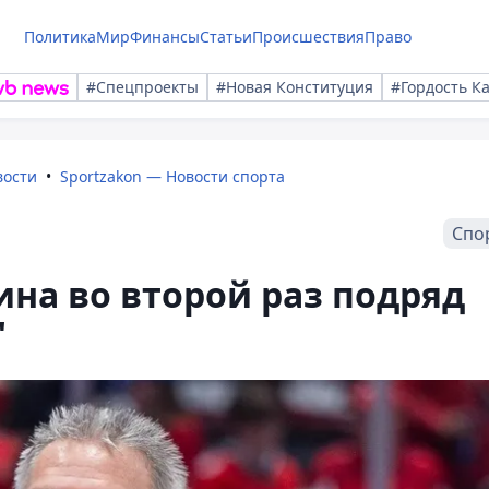
Политика
Мир
Финансы
Статьи
Происшествия
Право
#Спецпроекты
#Новая Конституция
#Гордость К
вости
Sportzakon — Новости спорта
Спо
на во второй раз подряд
"