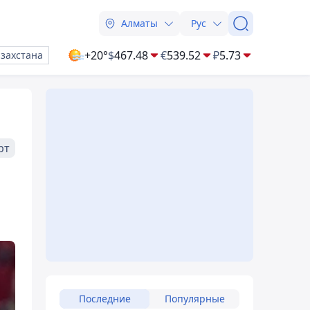
Алматы
Рус
+20°
$
467.48
€
539.52
₽
5.73
азахстана
рт
Последние
Популярные