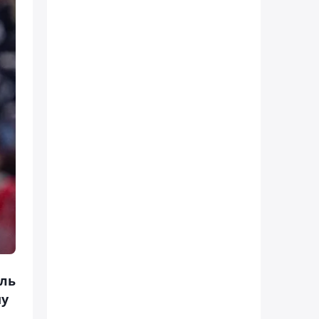
аль
му