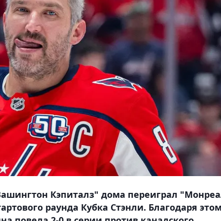
Вашингтон Кэпиталз" дома переиграл "Монре
тартового раунда Кубка Стэнли. Благодаря это
а повела 2-0 в серии против канадского