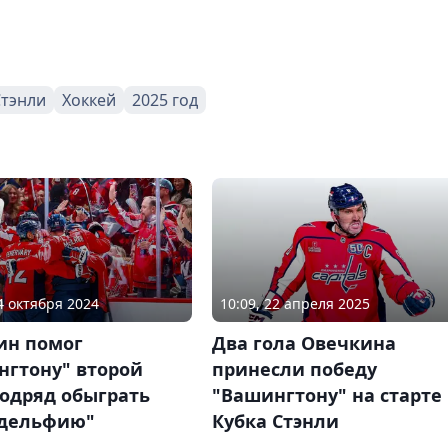
Стэнли
Хоккей
2025 год
24 октября 2024
10:09, 22 апреля 2025
ин помог
Два гола Овечкина
нгтону" второй
принесли победу
подряд обыграть
"Вашингтону" на старте
дельфию"
Кубка Стэнли