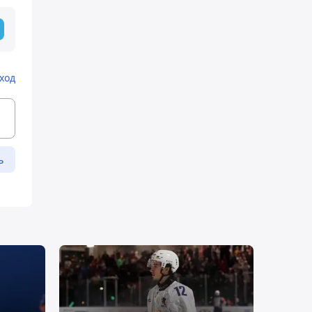
ход
ь