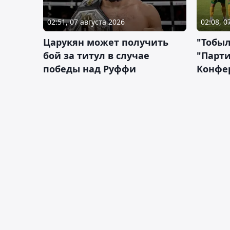
02:51, 07 августа 2026
02:08, 0
Царукян может получить
"Тобыл
бой за титул в случае
"Парти
победы над Руффи
Конфе