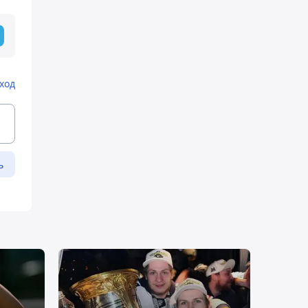
ход
ь