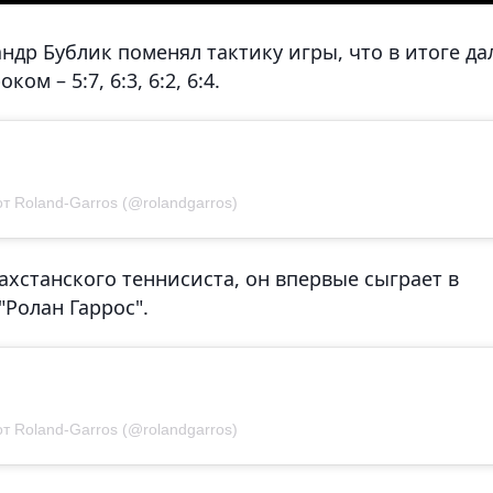
ндр Бублик поменял тактику игры, что в итоге да
м – 5:7, 6:3, 6:2, 6:4.
т Roland-Garros (@rolandgarros)
ахстанского теннисиста, он впервые сыграет в
Ролан Гаррос".
т Roland-Garros (@rolandgarros)