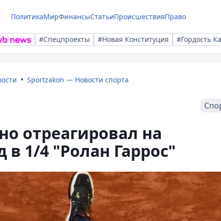
Политика
Мир
Финансы
Статьи
Происшествия
Право
#Спецпроекты
#Новая Конституция
#Гордость К
вости
Sportzakon — Новости спорта
Спо
но отреагировал на
в 1/4 "Ролан Гаррос"