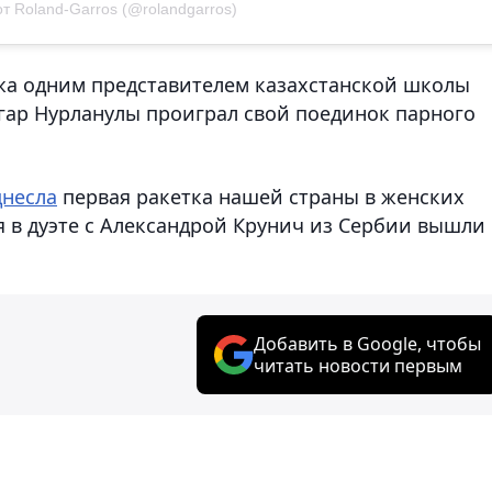
т Roland-Garros (@rolandgarros)
жа одним представителем казахстанской школы
нгар Нурланулы проиграл свой поединок парного
днесла
первая ракетка нашей страны в женских
 в дуэте с Александрой Крунич из Сербии вышли 
Добавить в Google, чтобы
читать новости первым