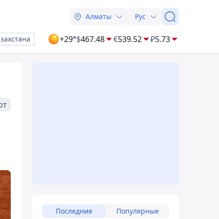
Алматы
Рус
+29°
$
467.48
€
539.52
₽
5.73
азахстана
рт
Последние
Популярные