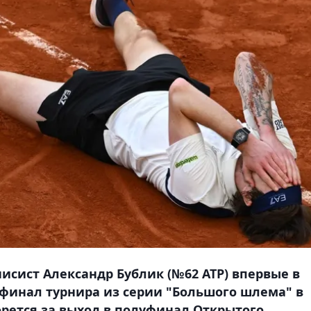
исист Александр Бублик (№62 ATP) впервые в
ьфинал турнира из серии "Большого шлема" в
орется за выход в полуфинал Открытого