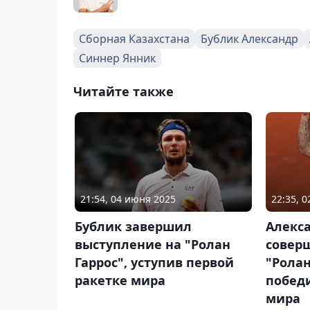
Сборная Казахстана
Бублик Александр
Синнер Янник
Читайте также
21:54, 04 июня 2025
22:35, 
Бублик завершил
Алекс
выступление на "Ролан
совер
Гаррос", уступив первой
"Ролан
ракетке мира
побед
мира