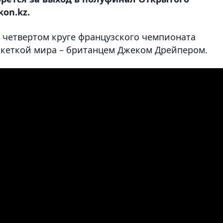
on.kz.
в четвертом круге французского чемпионата
акеткой мира – британцем Джеком Дрейпером.