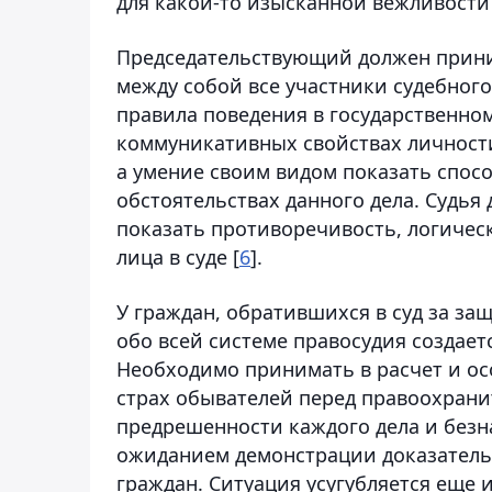
для какой-то изысканной вежливости
Председательствующий должен прини
между собой все участники судебног
правила поведения в государственном
коммуникативных свойствах личности
а умение своим видом показать спосо
обстоятельствах данного дела. Судья
показать противоречивость, логичес
лица в суде [
6
].
У граждан, обратившихся в суд за за
обо всей системе правосудия создает
Необходимо принимать в расчет и ос
страх обывателей перед правоохрани
предрешенности каждого дела и безн
ожиданием демонстрации доказательс
граждан. Ситуация усугубляется еще и