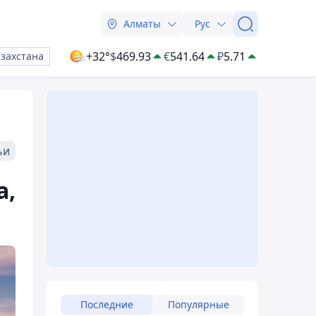
Алматы
Рус
+32°
$
469.93
€
541.64
₽
5.71
азахстана
ьи
а,
Последние
Популярные