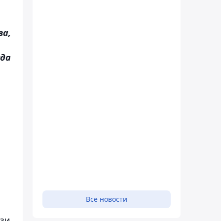
ва,
уда
Все новости
язи