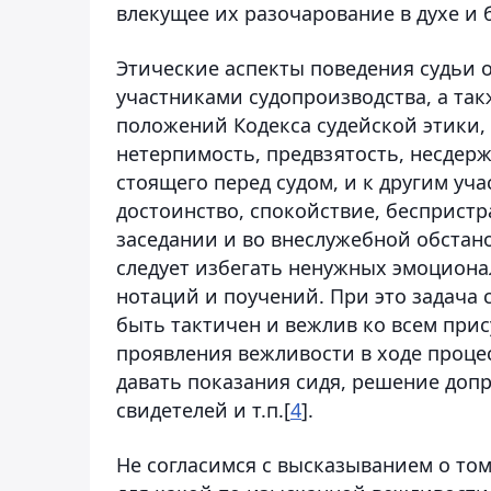
влекущее их разочарование в духе и б
Этические аспекты поведения судьи 
участниками судопроизводства, а та
положений Кодекса судейской этики, 
нетерпимость, предвзятость, несдер
стоящего перед судом, и к другим уч
достоинство, спокойствие, бесприст
заседании и во внеслужебной обстано
следует избегать ненужных эмоциона
нотаций и поучений. При это задача с
быть тактичен и вежлив ко всем при
проявления вежливости в ходе проц
давать показания сидя, решение доп
свидетелей и т.п.[
4
].
Не согласимся с высказыванием о том,