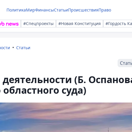
Политика
Мир
Финансы
Статьи
Происшествия
Право
#Спецпроекты
#Новая Конституция
#Гордость К
вости
Статьи
Стат
 деятельности (Б. Оспанов
 областного суда)