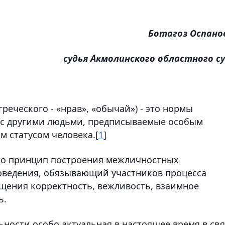
Ботагоз Оспано
судья Акмолинского областного с
греческого - «нрав», «обычай») - это нормы
х с другими людьми, предписываемые особым
 статусом человека.[
1
]
это принцип построения межличностных
ведения, обязывающий участников процесса
бщения корректность, вежливость, взаимное
ь.
ности особо актуальная в настоящее время в св