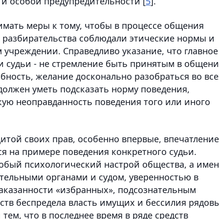
 и особой предупредительности [
5
].
мать меры к тому, чтобы в процессе общения
о разбирательства соблюдали этические нормы и
 учреждении. Справедливо указание, что главное
 судьи - не стремление быть принятым в общени
бность, желание досконально разобраться во все
 должен уметь подсказать норму поведения,
кую неоправданность поведения того или иного
щитой своих прав, особенно впервые, впечатление
ся на примере поведения конкретного судьи.
обый психологический настрой общества, а име
тельными органами и судом, уверенностью в
аказанности «избранных», подсознательным
тв беспредела власть имущих и бессилия рядов
 тем, что в последнее время в ряде средств