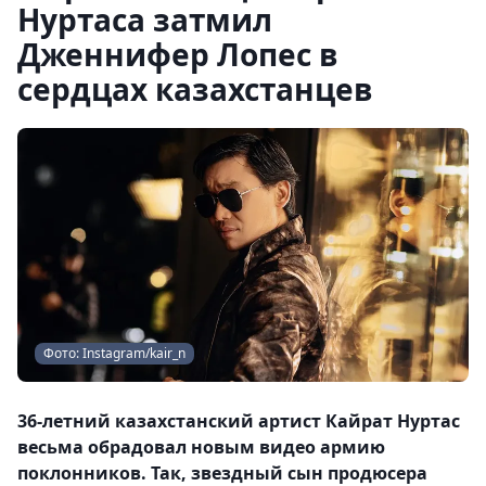
Нуртаса затмил
Дженнифер Лопес в
сердцах казахстанцев
Фото: Instagram/kair_n
36-летний казахстанский артист Кайрат Нуртас
весьма обрадовал новым видео армию
поклонников. Так, звездный сын продюсера