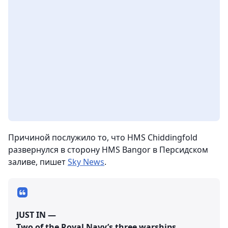
Причиной послужило то, что HMS Chiddingfold
развернулся в сторону HMS Bangor в Персидском
заливе, пишет
Sky News
.
JUST IN —
Two of the Royal Navy’s three warships