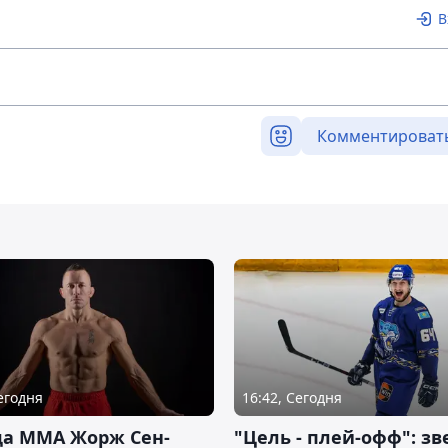
В
Комментироват
Сегодня
16:42, Сегодня
да ММА Жорж Сен-
"Цель - плей-офф": зв