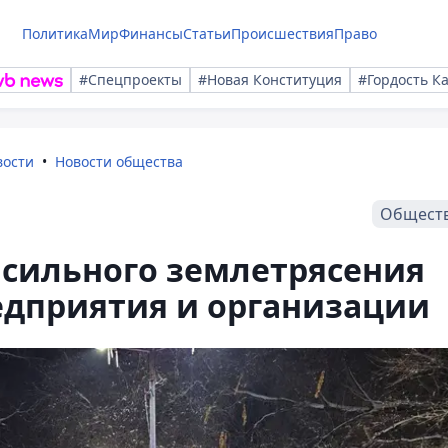
Политика
Мир
Финансы
Статьи
Происшествия
Право
#Спецпроекты
#Новая Конституция
#Гордость К
вости
Новости общества
Общест
 сильного землетрясения
дприятия и организации