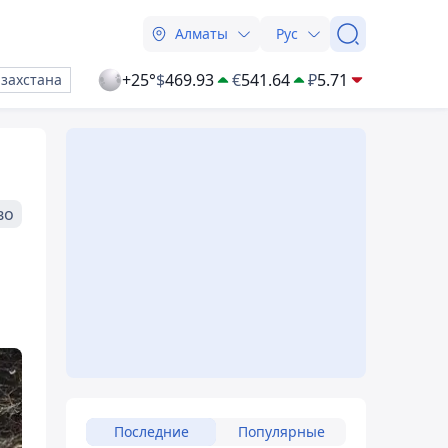
Алматы
Рус
+25°
$
469.93
€
541.64
₽
5.71
азахстана
во
Последние
Популярные