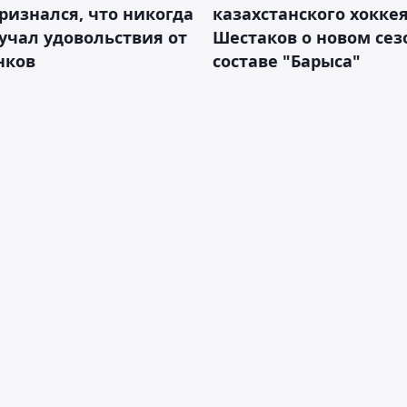
ризнался, что никогда
казахстанского хокке
учал удовольствия от
Шестаков о новом сез
нков
составе "Барыса"