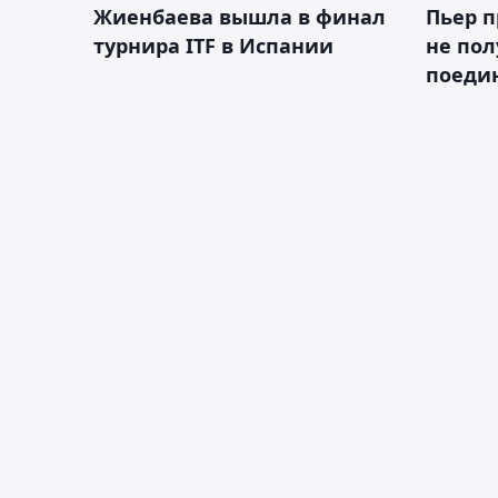
Жиенбаева вышла в финал
Пьер п
турнира ITF в Испании
не пол
поеди