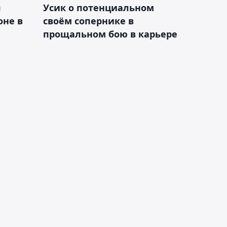
я
Усик о потенциальном
оне в
своём сопернике в
прощальном бою в карьере