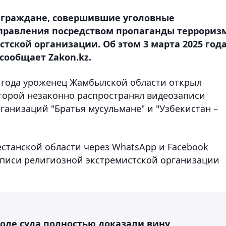
ы граждане, совершившие уголовные
правления посредством пропаганды террориз
стской организации. Об этом 3 марта 2025 год
сообщает Zakon.kz.
24 года уроженец Жамбылской области открыл
которой незаконно распространял видеозаписи
анизаций "Братья мусульмане" и "Узбекистан –
естанской области через WhatsApp и Facebook
аписи религиозной экстремистской организации
ходе суда полностью доказали вину