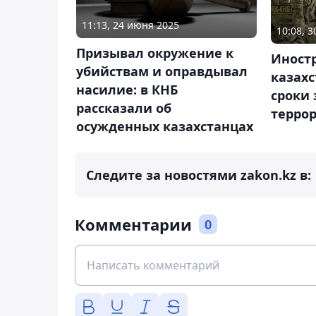
11:13, 24 июня 2025
10:08, 
Призывал окружение к
Иност
убийствам и оправдывал
казах
насилие: в КНБ
сроки 
рассказали об
терро
осужденных казахстанцах
Следите за новостями zakon.kz в:
Комментарии
0