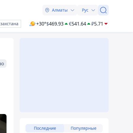
Алматы
Рус
+30°
$
469.93
€
541.64
₽
5.71
азахстана
во
Последние
Популярные