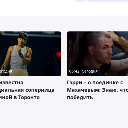
Сегодня
06:42, Сегодня
известна
Гэрри – о поединке с
циальная соперница
Махачевым: Знаю, что
ной в Торонто
победить