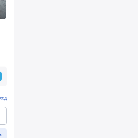
ход
ь