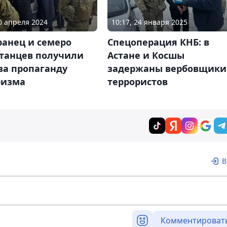
30 апреля 2024
10:17, 24 января 2025
ранец и семеро
Спецоперация КНБ: в
станцев получили
Астане и Косшы
за пропаганду
задержаны вербовщики
ризма
террористов
В
Комментироват