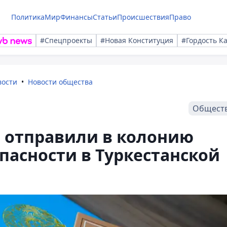
Политика
Мир
Финансы
Статьи
Происшествия
Право
#Спецпроекты
#Новая Конституция
#Гордость К
вости
Новости общества
Общест
в отправили в колонию
асности в Туркестанской