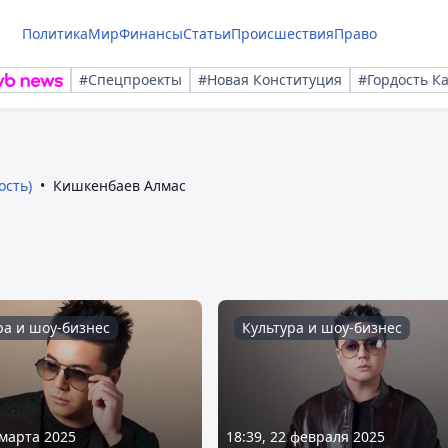
Политика
Мир
Финансы
Статьи
Происшествия
Право
#Спецпроекты
#Новая Конституция
#Гордость К
ость)
Кишкенбаев Алмас
ра и шоу-бизнес
Культура и шоу-бизнес
 марта 2025
18:39, 22 февраля 2025