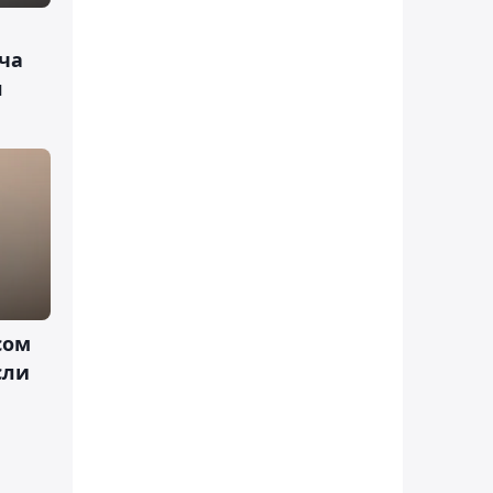
ча
л
сом
сли