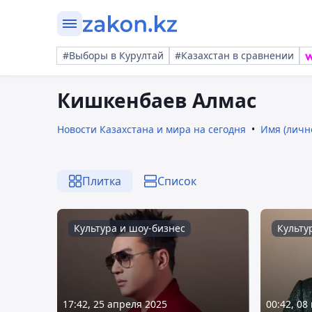
#Выборы в Курултай
#Казахстан в сравнении
Кишкенбаев Алмас
Новости Казахстана и мира на сегодня
Имя (личн
Плитка
Список
Культура и шоу-бизнес
Культу
17:42, 25 апреля 2025
00:42, 08