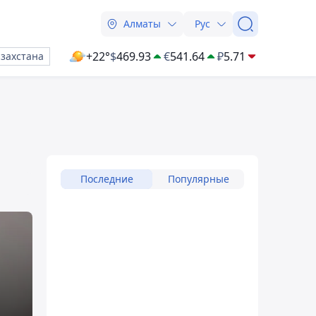
Алматы
Рус
+22°
$
469.93
€
541.64
₽
5.71
азахстана
Последние
Популярные