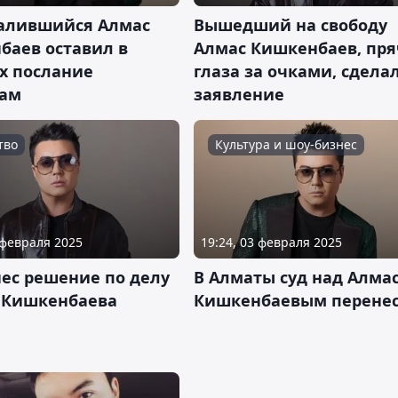
алившийся Алмас
Вышедший на свободу
баев оставил в
Алмас Кишкенбаев, пря
х послание
глаза за очками, сдела
ам
заявление
тво
Культура и шоу-бизнес
 февраля 2025
19:24, 03 февраля 2025
нес решение по делу
В Алматы суд над Алма
 Кишкенбаева
Кишкенбаевым перене