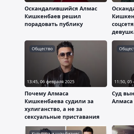
Оскандалившийся Алмас
Осканд
Кишкенбаев решил
Кишкен
порадовать публику
соцсетя
девушк
Общество
Общес
13:45, 06 февраля 2025
11:50, 05
Почему Алмаса
Суд вы
Кишкенбаева судили за
Алмаса
хулиганство, а не за
сексуальные приставания
Культура и шоу-бизнес