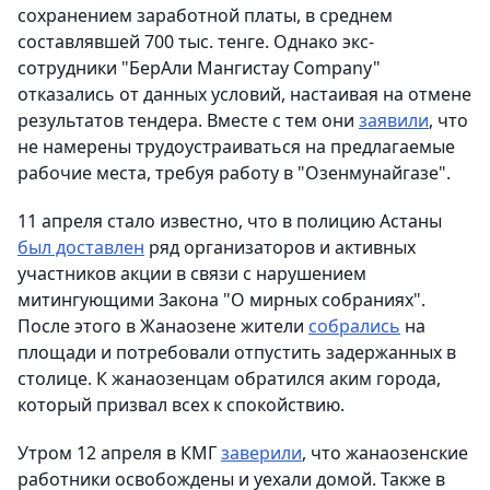
сохранением заработной платы, в среднем
составлявшей 700 тыс. тенге. Однако экс-
сотрудники "БерАли Мангистау Company"
отказались от данных условий, настаивая на отмене
результатов тендера. Вместе с тем они
заявили
, что
не намерены трудоустраиваться на предлагаемые
рабочие места, требуя работу в "Озенмунайгазе".
11 апреля стало известно, что в полицию Астаны
был доставлен
ряд организаторов и активных
участников акции в связи с нарушением
митингующими Закона "О мирных собраниях".
После этого в Жанаозене жители
собрались
на
площади и потребовали отпустить задержанных в
столице. К жанаозенцам обратился аким города,
который призвал всех к спокойствию.
Утром 12 апреля в КМГ
заверили
, что жанаозенские
работники освобождены и уехали домой. Также в