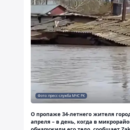
Фото: пресс-служба МЧС РК
О пропаже 34-летнего жителя горо
апреля – в день, когда в микрорай
обнаружили его тело, сообщает Zak