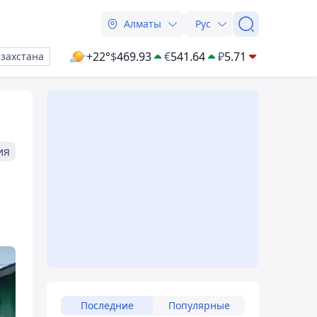
Алматы
Рус
+22°
$
469.93
€
541.64
₽
5.71
азахстана
ия
Последние
Популярные