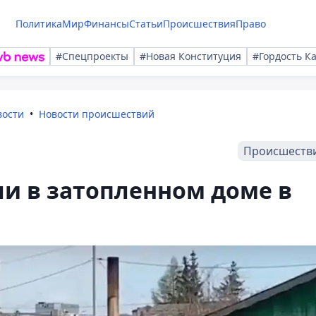
Политика
Мир
Финансы
Статьи
Происшествия
Право
#Спецпроекты
#Новая Конституция
#Гордость К
вости
Новости происшествий
Происшеств
и в затопленном доме в