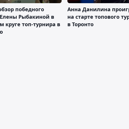
обзор победного
Анна Данилина проиг
 Елены Рыбакиной в
на старте топового ту
м круге топ-турнира в
в Торонто
о