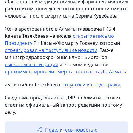
обязанностей медицинским или фармацевтическим
работником, повлекшее по неосторожности смерть
человека" после смерти сына Серика Кудебаева.
Жена арестованного в Алматы главврача ГКБ 4
Каната Тезекбаева написала
открытое письмо
Президенту
РК Касым-Жомарту Токаеву, который
отреагировал на поступившие новости
. Также
м
инистр здравоохранения Елжан Биртанов
высказался о ситуации
и в самом ведомстве
прокомментировали смерть сына главы ДП Алматы
.
25 сентября Тезекбаева
отпустили из-под стражи
.
Следствие продолжается. ДЭР по Алматы готовит
ответ на официальный запрос редакции по этому
делу.
Поделитесь новостью