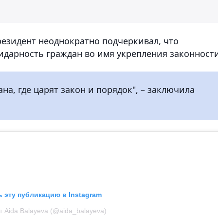
резидент неоднократно подчеркивал, что
лидарность граждан во имя укрепления законности
на, где царят закон и порядок", – заключила
 эту публикацию в Instagram
т Aida Balayeva (@aida_balayeva)