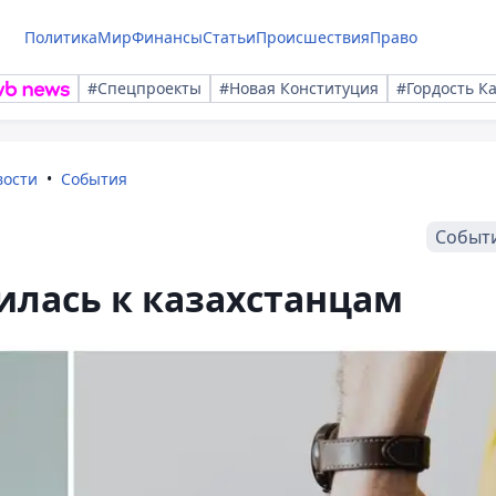
Политика
Мир
Финансы
Статьи
Происшествия
Право
#Спецпроекты
#Новая Конституция
#Гордость К
вости
События
Событ
илась к казахстанцам