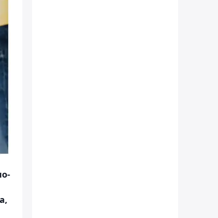
о-
а,