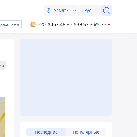
Алматы
Рус
+20°
$
467.48
€
539.52
₽
5.73
азахстана
ия
Последние
Популярные