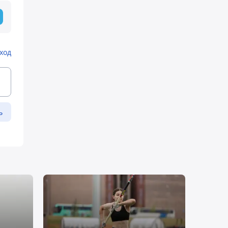
ход
ь