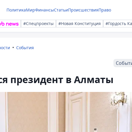
Политика
Мир
Финансы
Статьи
Происшествия
Право
#Спецпроекты
#Новая Конституция
#Гордость К
вости
События
Событ
ся президент в Алматы