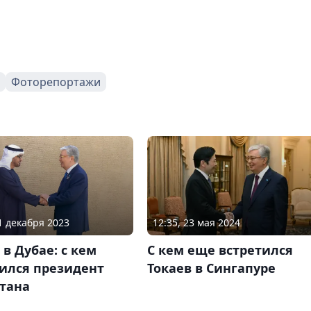
Фоторепортажи
01 декабря 2023
12:35, 23 мая 2024
 в Дубае: с кем
С кем еще встретился
тился президент
Токаев в Сингапуре
стана