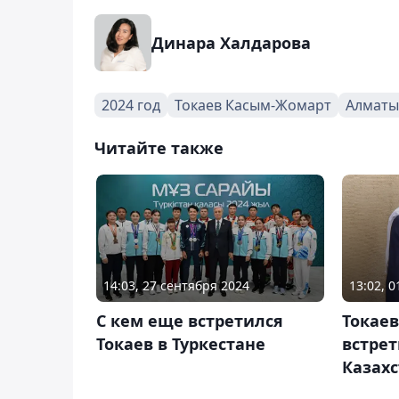
Динара Халдарова
2024 год
Токаев Касым-Жомарт
Алматы
Читайте также
14:03, 27 сентября 2024
13:02, 
С кем еще встретился
Токаев
Токаев в Туркестане
встре
Казах