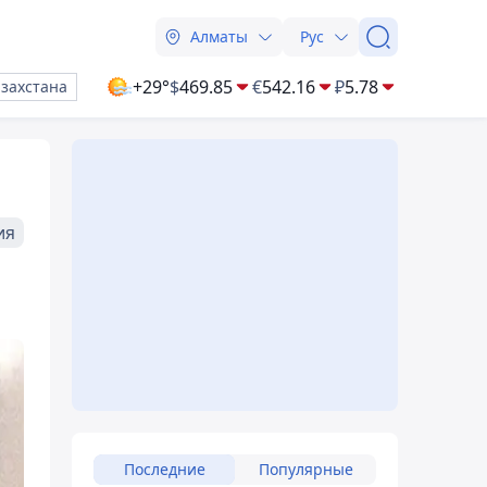
Алматы
Рус
+29°
$
469.85
€
542.16
₽
5.78
азахстана
ия
Последние
Популярные