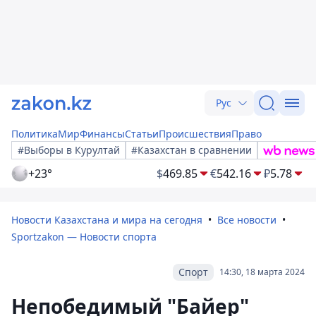
Рус
Политика
Мир
Финансы
Статьи
Происшествия
Право
#Выборы в Курултай
#Казахстан в сравнении
+23°
$
469.85
€
542.16
₽
5.78
Новости Казахстана и мира на сегодня
Все новости
Sportzakon — Новости спорта
Спорт
14:30, 18 марта 2024
Непобедимый "Байер"