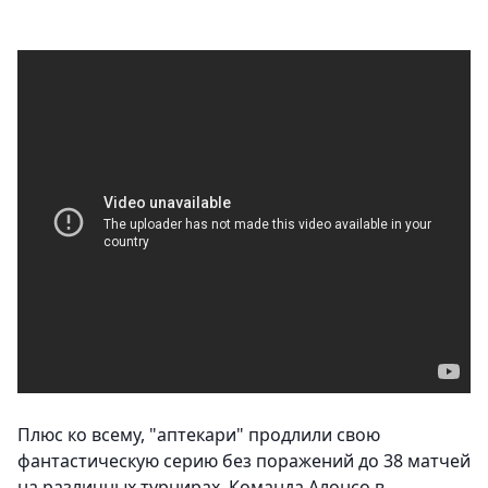
Плюс ко всему, "аптекари" продлили свою
фантастическую серию без поражений до 38 матчей
на различных турнирах. Команда Алонсо в