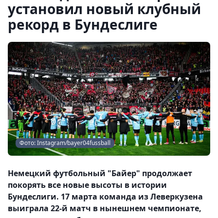
установил новый клубный
рекорд в Бундеслиге
Фото: Instagram/bayer04fussball
Немецкий футбольный "Байер" продолжает
покорять все новые высоты в истории
Бундеслиги. 17 марта команда из Леверкузена
выиграла 22-й матч в нынешнем чемпионате,