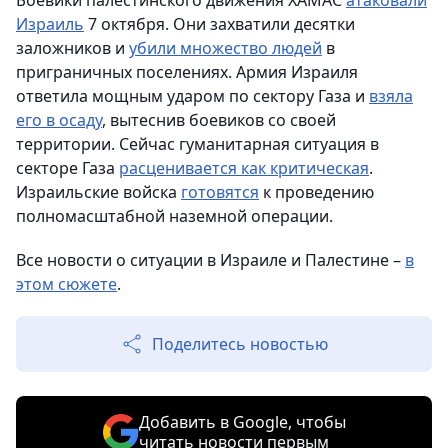
Боевики палестинского движения ХАМАС
атаковали
Израиль
7 октября. Они захватили десятки
заложников и
убили множество людей
в
приграничных поселениях. Армия Израиля
ответила мощным ударом по сектору Газа и
взяла
его в осаду
, вытеснив боевиков со своей
территории. Сейчас гуманитарная ситуация в
секторе Газа
расценивается как критическая
.
Израильские войска
готовятся
к проведению
полномасштабной наземной операции.
Все новости о ситуации в Израиле и Палестине –
в
этом сюжете
.
Поделитесь новостью
Добавить в Google, чтобы
читать новости первым