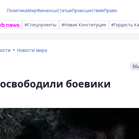
Политика
Мир
Финансы
Статьи
Происшествия
Право
#Спецпроекты
#Новая Конституция
#Гордость К
вости
Новости мира
М
 освободили боевики