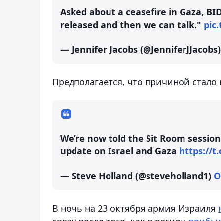
Asked about a ceasefire in Gaza, BI
released and then we can talk."
pic
— Jennifer Jacobs (@JenniferJJacobs
Предполагается, что причиной стало
We’re now told the Sit Room session
update on Israel and Gaza
https://
— Steve Holland (@steveholland1)
O
В ночь на 23 октября армия Израиля
сразу после того, как в регион
прибы