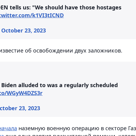
DEN tells us: "We should have those hostages
.twitter.com/k1VI3tICND
)
October 23, 2023
 известие об освобождении двух заложников.
 Biden alluded to was a regularly scheduled
t.co/WGyW4DZS3r
ctober 23, 2023
начала
наземную военную операцию в секторе Га
ла
еще одна партия гуманитарной помощи, котор