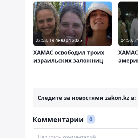
22:53, 19 января 2025
04:50, 
ХАМАС освободил троих
ХАМАС
израильских заложниц
амери
Следите за новостями zakon.kz в:
Комментарии
0