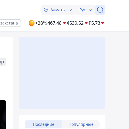
Алматы
Рус
+28°
$
467.48
€
539.52
₽
5.73
азахстана
ир
Последние
Популярные