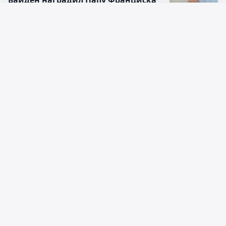
Байден наградил Папу Франциска
за особые заслуги
Русский язык
05:59, 12 января 2025
Қазақ тілі
Цукерберг пришел на подкаст и
рассказал много интересного
08:40, 11 января 2025
Сгорел дом скандально известного
сына действующего президента
США Джо Байдена
22:52, 09 января 2025
Последние
Популярные