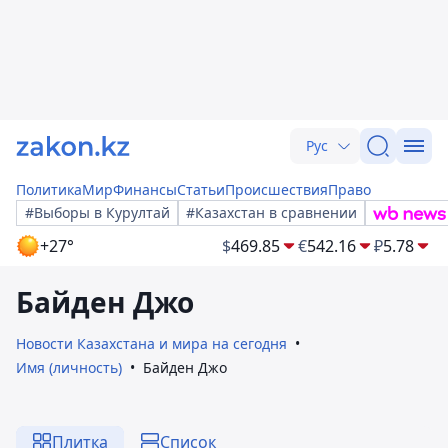
Рус
Политика
Мир
Финансы
Статьи
Происшествия
Право
#Выборы в Курултай
#Казахстан в сравнении
+27°
$
469.85
€
542.16
₽
5.78
Байден Джо
Новости Казахстана и мира на сегодня
Имя (личность)
Байден Джо
Плитка
Список