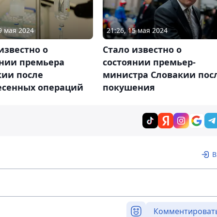
9 мая 2024
21:26, 15 мая 2024
известно о
Стало известно о
янии премьера
состоянии премьер-
кии после
министра Словакии пос
есенных операций
покушения
В
Комментироват