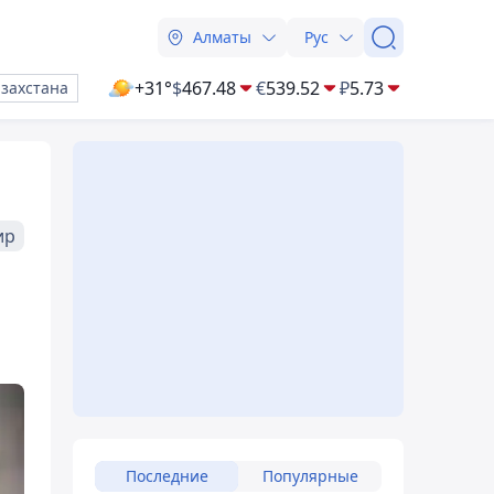
Алматы
Рус
+31°
$
467.48
€
539.52
₽
5.73
азахстана
ир
Последние
Популярные