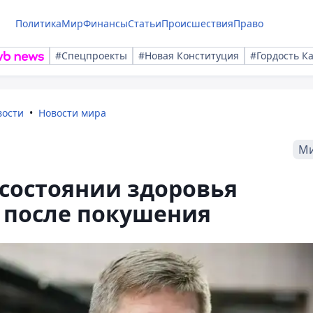
Политика
Мир
Финансы
Статьи
Происшествия
Право
#Спецпроекты
#Новая Конституция
#Гордость К
вости
Новости мира
М
 состоянии здоровья
 после покушения