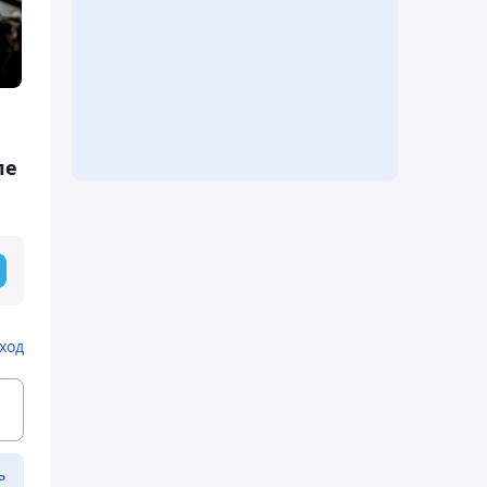
ле
ход
ь