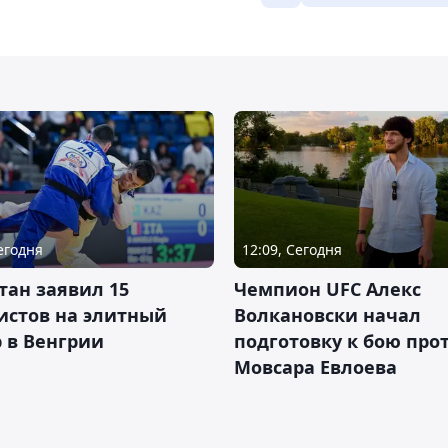
Сегодня
12:09, Сегодня
тан заявил 15
Чемпион UFC Алекс
истов на элитный
Волкановски начал
 в Венгрии
подготовку к бою про
Мовсара Евлоева