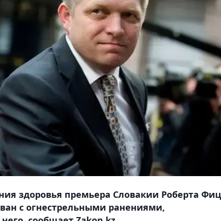
ния здоровья премьера Словакии Роберта Фиц
ован с огнестрельными ранениями,
него, сообщает Zakon.kz.