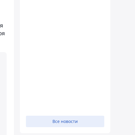
бя
ря
Все новости