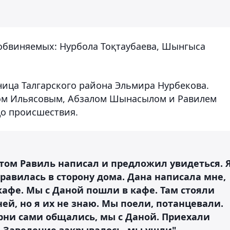
 обвиняемых: Нурбола Тоқтаубаева, Шынгыса
ица Талгарского района Эльмира Нурбекова.
сом Ильясовым, Абзалом Шынасылом и Равилем
до происшествия.
том Равиль написал и предложил увидеться. 
правилась в сторону дома. Дана написала мне,
кафе. Мы с Даной пошли в кафе. Там стояли
ей, но я их не знаю. Мы поели, потанцевали.
арни сами общались, мы с Даной. Приехали
й. Заведение закрывалось, мы ушли".