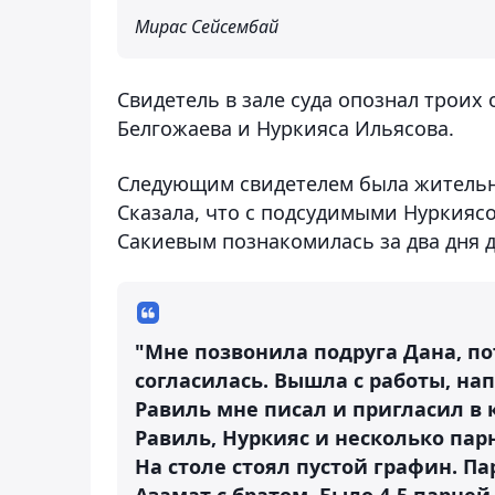
Мирас Сейсембай
Свидетель в зале суда опознал троих
Белгожаева и Нуркияса Ильясова.
Следующим свидетелем была жительн
Сказала, что с подсудимыми Нуркия
Сакиевым познакомилась за два дня 
"Мне позвонила подруга Дана, по
согласилась. Вышла с работы, на
Равиль мне писал и пригласил в 
Равиль, Нуркияс и несколько парн
На столе стоял пустой графин. П
Азамат с братом. Было 4-5 парне