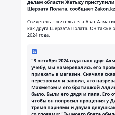
делам области Жетысу приступили 
Шерзата Полата, сообщает Zakon.kz
Свидетель – житель села Азат Алмати
как друга Шерзата Полата. Он также о
2024 года.
"3 октября 2024 года наш друг Ах
учебу, мы намеревались его про
приехать в магазин. Сначала ска
перезвонил и заявил, что назрев
Махметом и его братишкой Алди
было. Были его дядя и папа. Его 
чтобы он попросил прощения у Да
тремя парнями и двумя девушкам
со словами: "Ты моего брата обиде