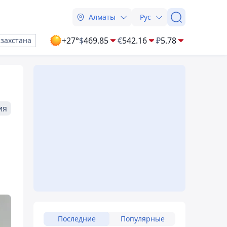
Алматы
Рус
+27°
$
469.85
€
542.16
₽
5.78
азахстана
ия
Последние
Популярные