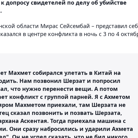
к допросу свидетелей по делу об убийстве
.
нской области Мирас Сейсембай – представил се
казался в центре конфликта в ночь с 3 по 4 октяб
мет Махмет собирался улетать в Китай на
водить. Нам позвонил Шерзат и попросил
зал, что нужно перенести вещи. А потом
ает конфликт с группой парней. Я с Ахметом
яром Махметом приехали, там Шерзата не
отец сказал позвонить и позвать Шерзата,
рхана Аскентая. Тогда приехала машина с
и. Они сразу набросились и ударили Ахмета
л". Он не успел сказать, что не бил никого.