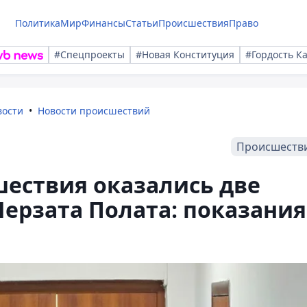
Политика
Мир
Финансы
Статьи
Происшествия
Право
#Спецпроекты
#Новая Конституция
#Гордость К
вости
Новости происшествий
Происшеств
шествия оказались две
ерзата Полата: показания