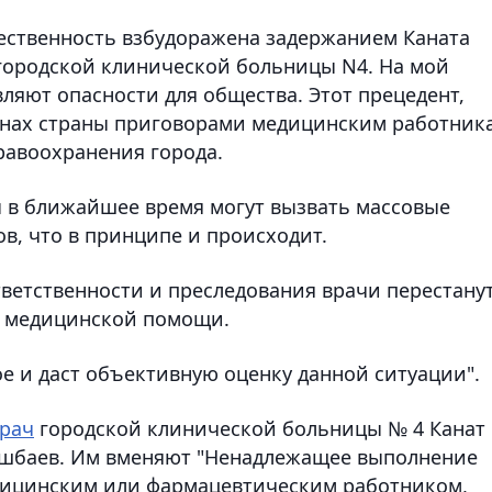
ественность взбудоражена задержанием Каната
городской клинической больницы N4. На мой
вляют опасности для общества. Этот прецедент,
онах страны приговорами медицинским работник
равоохранения города.
 в ближайшее время могут вызвать массовые
в, что в принципе и происходит.
тветственности и преследования врачи перестану
й медицинской помощи.
е и даст объективную оценку данной ситуации".
врач
городской клинической больницы № 4 Канат
ушбаев. Им вменяют "Ненадлежащее выполнение
дицинским или фармацевтическим работником,