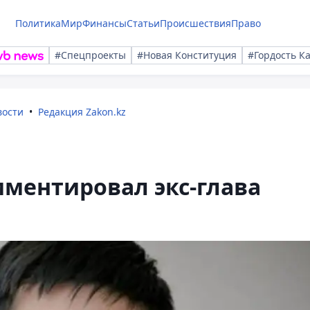
Политика
Мир
Финансы
Статьи
Происшествия
Право
#Спецпроекты
#Новая Конституция
#Гордость К
вости
Редакция Zakon.kz
ментировал экс-глава