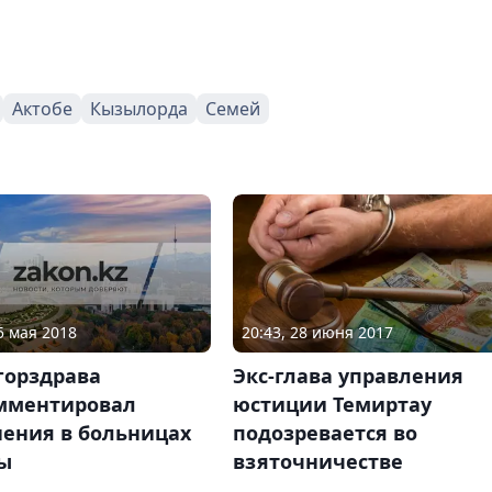
Актобе
Кызылорда
Семей
5 мая 2018
20:43, 28 июня 2017
горздрава
Экс-глава управления
мментировал
юстиции Темиртау
нения в больницах
подозревается во
ы
взяточничестве