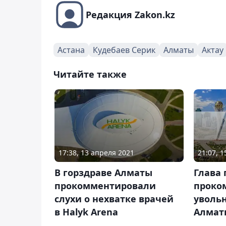
Редакция Zakon.kz
Астана
Кудебаев Серик
Алматы
Актау
Читайте также
21:07, 1
17:38, 13 апреля 2021
Глава 
В горздраве Алматы
проко
прокомментировали
уволь
слухи о нехватке врачей
Алмат
в Halyk Arena