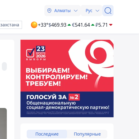
Алматы
Рус
+33°
$
469.93
€
541.64
₽
5.71
азахстана
Последние
Популярные