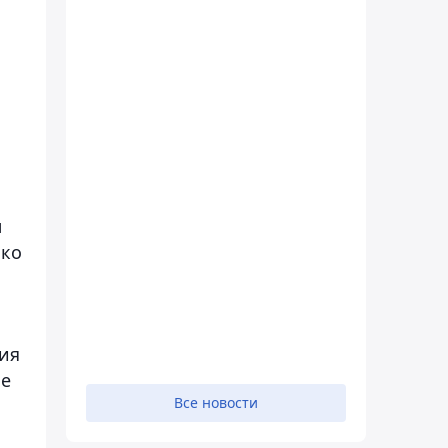
л
ько
ия
ие
Все новости