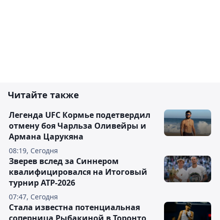
Читайте также
Легенда UFC Кормье подетвердил
отмену боя Чарльза Оливейры и
Армана Царукяна
08:19, Сегодня
Зверев вслед за Синнером
квалифицировался на Итоговый
турнир ATP-2026
07:47, Сегодня
Cтала известна потенциальная
соперница Рыбакиной в Торонто