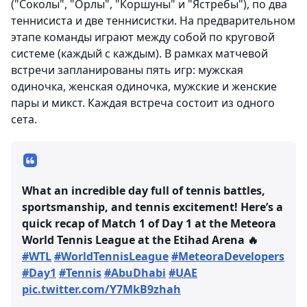
("Соколы", "Орлы", "Коршуны" и "Ястребы"), по два
теннисиста и две теннисистки. На предварительном
этапе команды играют между собой по круговой
системе (каждый с каждым). В рамках матчевой
встречи запланированы пять игр: мужская
одиночка, женская одиночка, мужские и женские
пары и микст. Каждая встреча состоит из одного
сета.
What an incredible day full of tennis battles,
sportsmanship, and tennis excitement! Here’s a
quick recap of Match 1 of Day 1 at the Meteora
World Tennis League at the Etihad Arena 🔥
#WTL
#WorldTennisLeague
#MeteoraDevelopers
#Day1
#Tennis
#AbuDhabi
#UAE
pic.twitter.com/Y7MkB9zhah