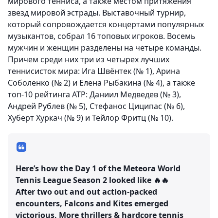
мирового тенниса, а также местом притяжения
звезд мировой эстрады. Выставочный турнир,
который сопровождается концертами популярных
музыкантов, собрал 16 топовых игроков. Восемь
мужчин и женщин разделены на четыре команды.
Причем среди них три из четырех лучших
теннисисток мира: Ига Швёнтек (№ 1), Арина
Соболенко (№ 2) и Елена Рыбакина (№ 4), а также
топ-10 рейтинга АТР: Даниил Медведев (№ 3),
Андрей Рублев (№ 5), Стефанос Циципас (№ 6),
Хуберт Хуркач (№ 9) и Тейлор Фритц (№ 10).
Here’s how the Day 1 of the Meteora World
Tennis League Season 2 looked like 🔥🔥
After two out and out action-packed
encounters, Falcons and Kites emerged
victorious, More thrillers & hardcore tennis