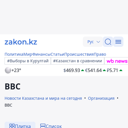
Рус
Политика
Мир
Финансы
Статьи
Происшествия
Право
#Выборы в Курултай
#Казахстан в сравнении
+23°
$
469.93
€
541.64
₽
5.71
ВВС
Новости Казахстана и мира на сегодня
Организация
ВВС
Плитка
Список