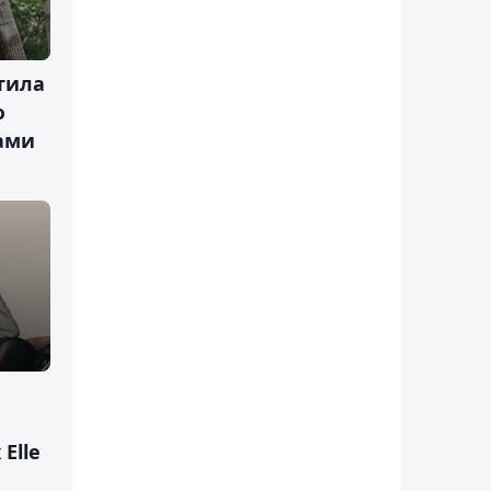
тила
ю
тами
Elle