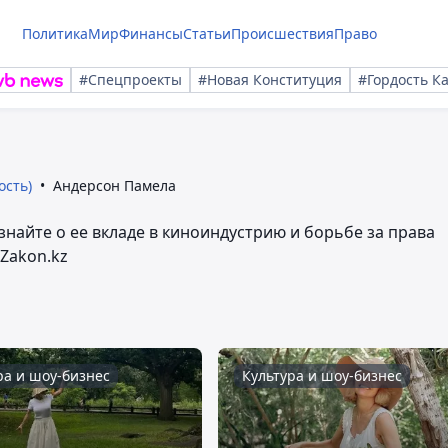
Политика
Мир
Финансы
Статьи
Происшествия
Право
#Спецпроекты
#Новая Конституция
#Гордость К
ость)
Андерсон Памела
Узнайте о ее вкладе в киноиндустрию и борьбе за права
Zakon.kz
ра и шоу-бизнес
Культура и шоу-бизнес