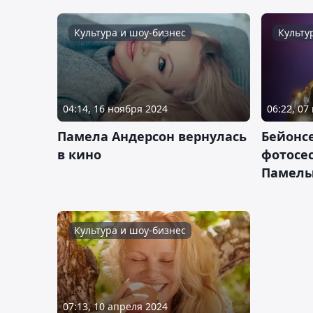
Культура и шоу-бизнес
Культу
04:14, 16 ноября 2024
06:22, 07
Памела Андерсон вернулась
Бейонс
в кино
фотосес
Памелы
Культура и шоу-бизнес
07:13, 10 апреля 2024