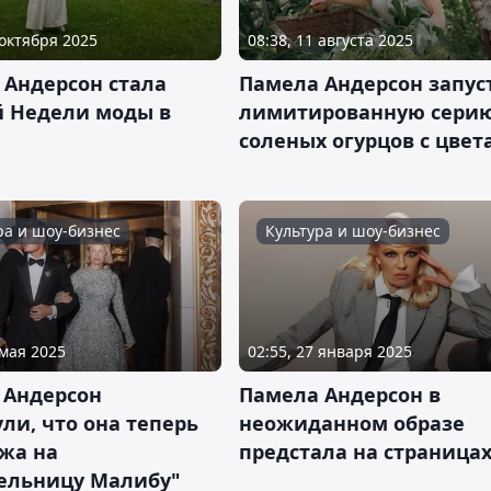
 октября 2025
08:38, 11 августа 2025
 Андерсон стала
Памела Андерсон запус
й Недели моды в
лимитированную сери
е
соленых огурцов с цве
ра и шоу-бизнес
Культура и шоу-бизнес
 мая 2025
02:55, 27 января 2025
 Андерсон
Памела Андерсон в
ли, что она теперь
неожиданном образе
ожа на
предстала на страницах 
тельницу Малибу"