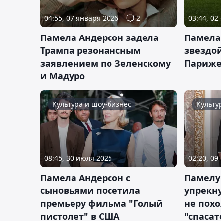
04:55, 07 января 2026
2
03:44, 02
Памела Андерсон задела
Памела
Трампа резонансным
звездо
заявлением по Зеленскому
Париж
и Мадуро
Культура и шоу-бизнес
Культу
08:45, 30 июля 2025
02:20, 09
Памела Андерсон с
Памелу
сыновьями посетила
упрекну
премьеру фильма "Голый
не пох
пистолет" в США
"спаса