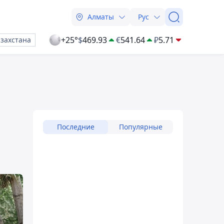
Алматы
Рус
+25°
$
469.93
€
541.64
₽
5.71
азахстана
Последние
Популярные