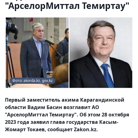
"АрселорМиттал Темиртау"
Фото: akorda.kz, gov.kz
Первый заместитель акима Карагандинской
области Вадим Басин возглавит АО
"АрселорМиттал Темиртау". Об этом 28 октября
2023 года заявил глава государства Касым-
Жомарт Токаев, сообщает Zakon.kz.