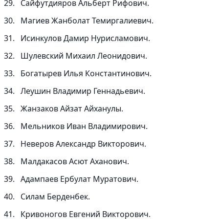
Сайфутдияров Альберт Рифович.
Магиев Жанболат Темиргалиевич.
Исинкулов Дамир Нурисламович.
Шулевский Михаил Леонидович.
Богатырев Илья Константинович.
Леушин Владимир Геннадьевич.
Жанзаков Айзат Айханулы.
Мельников Иван Владимирович.
Неверов Александр Викторович.
Малдакасов Асют Аханович.
Адампаев Ербулат Муратович.
Силам Берденбек.
Кривоногов Евгений Викторович.