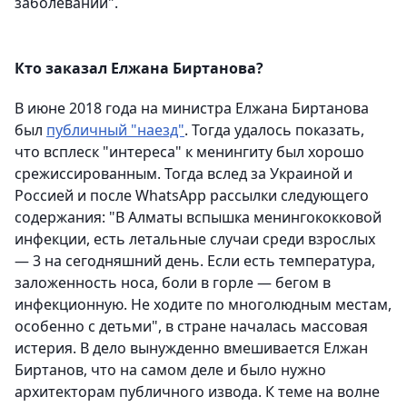
заболеваний".
Кто заказал Елжана Биртанова?
В июне 2018 года на министра Елжана Биртанова
был
публичный "наезд"
. Тогда удалось показать,
что всплеск "интереса" к менингиту был хорошо
срежиссированным. Тогда вслед за Украиной и
Россией и после WhatsАpp рассылки следующего
содержания: "В Алматы вспышка менингококковой
инфекции, есть летальные случаи среди взрослых
— 3 на сегодняшний день. Если есть температура,
заложенность носа, боли в горле — бегом в
инфекционную. Не ходите по многолюдным местам,
особенно с детьми", в стране началась массовая
истерия. В дело вынужденно вмешивается Елжан
Биртанов, что на самом деле и было нужно
архитекторам публичного извода. К теме на волне