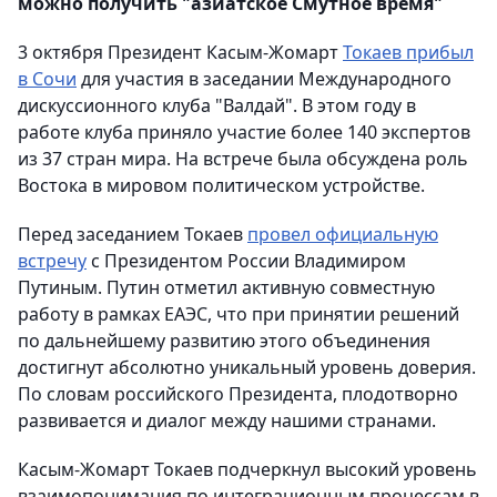
можно получить "азиатское Смутное время"
3 октября Президент Касым-Жомарт
Токаев прибыл
в Сочи
для участия в заседании Международного
дискуссионного клуба "Валдай". В этом году в
работе клуба приняло участие более 140 экспертов
из 37 стран мира. На встрече была обсуждена роль
Востока в мировом политическом устройстве.
Перед заседанием Токаев
провел официальную
встречу
с Президентом России Владимиром
Путиным. Путин отметил активную совместную
работу в рамках ЕАЭС, что при принятии решений
по дальнейшему развитию этого объединения
достигнут абсолютно уникальный уровень доверия.
По словам российского Президента, плодотворно
развивается и диалог между нашими странами.
Касым-Жомарт Токаев подчеркнул высокий уровень
взаимопонимания по интеграционным процессам в