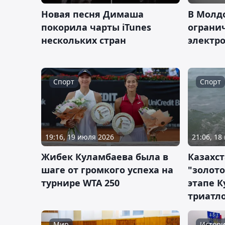
Новая песня Димаша
В Молд
покорила чарты iTunes
ограни
нескольких стран
электр
Спорт
Спорт
19:16, 19 июля 2026
21:06, 18
Жибек Куламбаева была в
Казахст
шаге от громкого успеха на
"золот
турнире WTA 250
этапе К
триатл
Мир
Истори