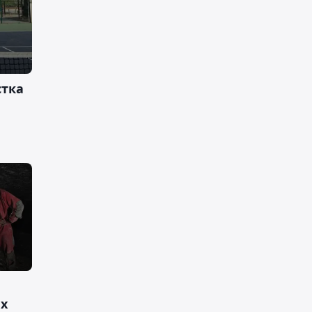
стка
ых