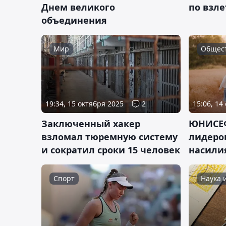
Днем великого
по взле
объединения
Мир
Общес
19:34, 15 октября 2025
2
15:06, 14
Заключенный хакер
ЮНИСЕФ
взломал тюремную систему
лидеро
и сократил сроки 15 человек
насили
Спорт
Наука 