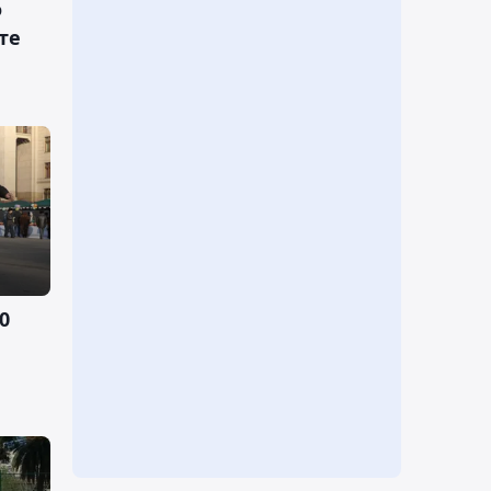
о
те
0