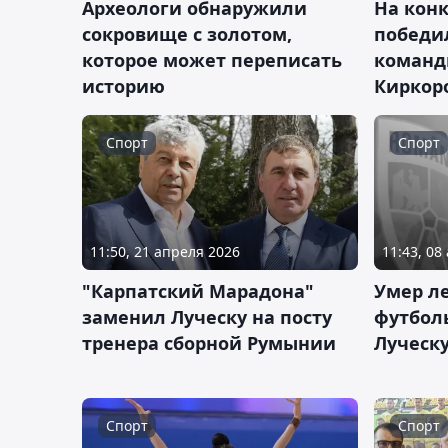
Археологи обнаружили
На кон
сокровище с золотом,
победи
которое может переписать
команд
историю
Киркор
Спорт
Спорт
11:50, 21 апреля 2026
11:43, 08
"Карпатский Марадона"
Умер л
заменил Луческу на посту
футбол
тренера сборной Румынии
Луческ
Спорт
Спорт