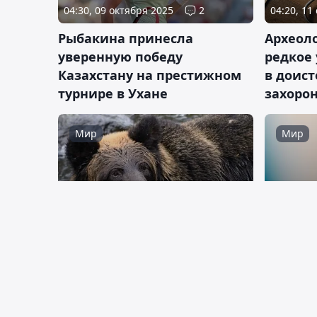
04:30, 09 октября 2025
2
04:20, 11
Рыбакина принесла
Археол
уверенную победу
редкое
Казахстану на престижном
в доис
турнире в Ухане
захоро
Мир
Мир
20:31, 11 июля 2025
08:50, 18
Сфотографировался, поел, а
Отставк
потом растерзал: в Румынии
Ляйен 
турист стал жертвой
румынс
медведя