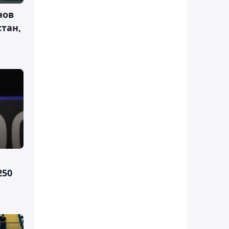
нов
тан,
е
250