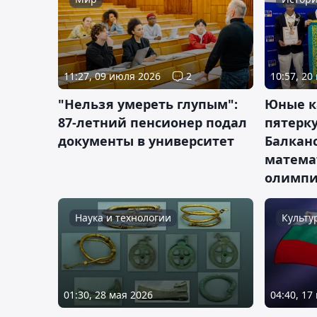
11:27, 09 июля 2026
2
10:57, 20
"Нельзя умереть глупым":
Юные к
87-летний пенсионер подал
пятерк
документы в университет
Балкан
матема
олимпи
Наука и технологии
Культу
01:30, 28 мая 2026
04:40, 17