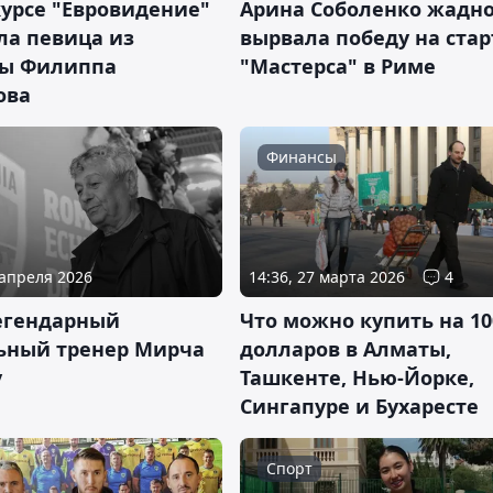
курсе "Евровидение"
Арина Соболенко жадн
ла певица из
вырвала победу на стар
ы Филиппа
"Мастерса" в Риме
ова
Финансы
 апреля 2026
14:36, 27 марта 2026
4
егендарный
Что можно купить на 10
ьный тренер Мирча
долларов в Алматы,
у
Ташкенте, Нью-Йорке,
Сингапуре и Бухаресте
Спорт