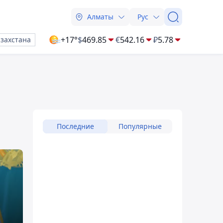
Алматы
Рус
+17°
$
469.85
€
542.16
₽
5.78
азахстана
Последние
Популярные