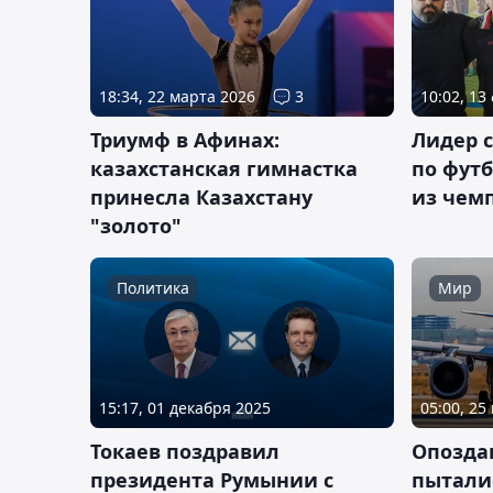
18:34, 22 марта 2026
3
10:02, 13
Триумф в Афинах:
Лидер 
казахстанская гимнастка
по футб
принесла Казахстану
из чем
"золото"
Политика
Мир
15:17, 01 декабря 2025
05:00, 25
Токаев поздравил
Опозда
президента Румынии с
пытали