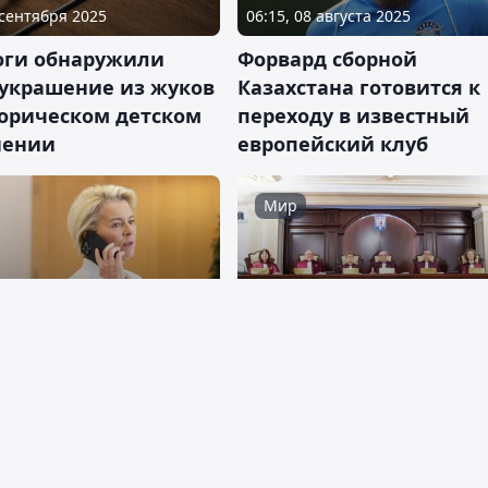
 сентября 2025
06:15, 08 августа 2025
оги обнаружили
Форвард сборной
 украшение из жуков
Казахстана готовится к
торическом детском
переходу в известный
нении
европейский клуб
Мир
 июня 2025
07:10, 23 мая 2025
у Урсулы фон дер
Дуров не помог: в Рум
хочет инициировать
отклонили иск лидера
кий депутат
оппозиции Джордже
Симиона