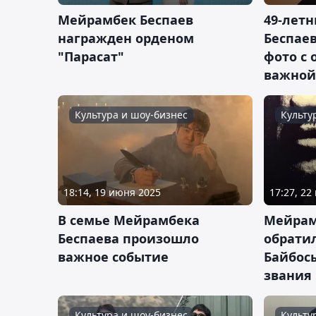
Мейрамбек Беспаев
49-лет
награжден орденом
Беспаев
"Парасат"
фото с 
важной
Культура и шоу-бизнес
Культу
18:14, 19 июня 2025
17:27, 22
В семье Мейрамбека
Мейрам
Беспаева произошло
обратил
важное событие
Байбосы
звания
Культура и шоу-бизнес
Культу