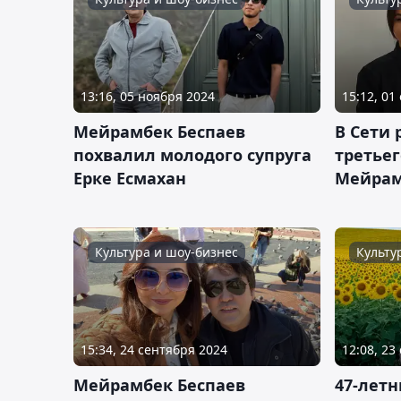
13:16, 05 ноября 2024
15:12, 01
Мейрамбек Беспаев
В Сети
похвалил молодого супруга
третьег
Ерке Есмахан
Мейрам
Культура и шоу-бизнес
Культу
15:34, 24 сентября 2024
12:08, 23
Мейрамбек Беспаев
47-лет