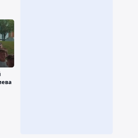
й
иева