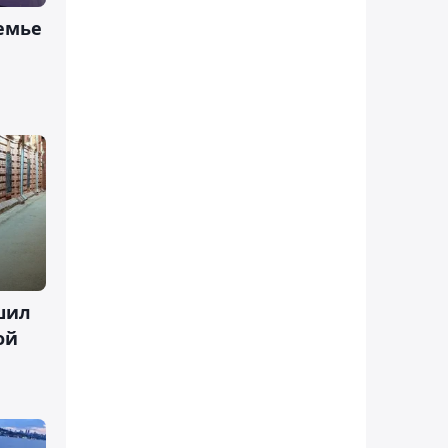
семье
шил
ой