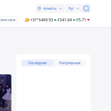
Алматы
Рус
+31°
$
469.93
€
541.64
₽
5.71
азахстана
Последние
Популярные