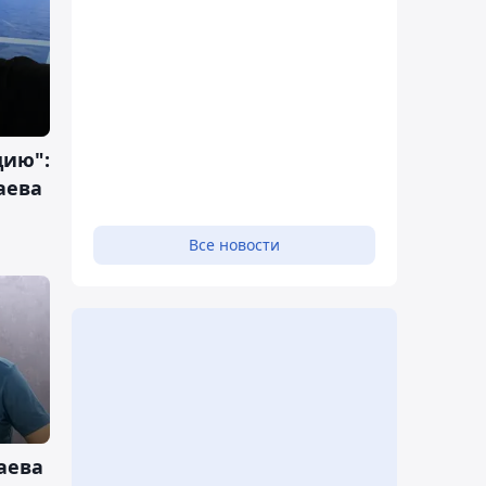
цию":
аева
Все новости
аева