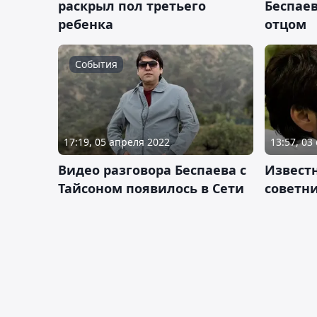
раскрыл пол третьего
Беспаев
ребенка
отцом
События
17:19, 05 апреля 2022
13:57, 03
Видео разговора Беспаева с
Извест
Тайсоном появилось в Сети
советн