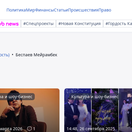
Политика
Мир
Финансы
Статьи
Происшествия
Право
#Спецпроекты
#Новая Конституция
#Гордость К
ость)
Беспаев Мейрамбек
ра и шоу-бизнес
Культура и шоу-бизнес
 марта 2026
1
14:48, 26 сентября 2025