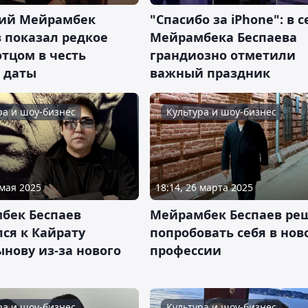
ний Мейрамбек
"Спасибо за iPhone": в 
 показал редкое
Мейрамбека Беспаева
отцом в честь
грандиозно отметили
 даты
важный праздник
ра и шоу-бизнес
Культура и шоу-бизнес
 мая 2025
18:14, 26 марта 2025
бек Беспаев
Мейрамбек Беспаев ре
ся к Кайрату
попробовать себя в нов
нову из-за нового
профессии
ра и шоу-бизнес
Культура и шоу-бизнес