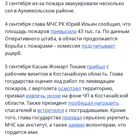
3 сентября из-за пожара эвакуировали несколько
сел в Аулиекольском районе.
4 сентября глава МЧС РК Юрий Ильин сообщил, что
площадь пожаров
превысила
43 тыс. га. По данным
Оперативного штаба, в области продолжается
борьба с пожарами – комиссия
подсчитывает
ущерб.
5 сентября Касым-Жомарт Токаев
прибыл
с
рабочим визитом в Костанайскую область. Глава
государства оценил ход работ по ликвидации
пожаров, с вертолета
осмотрел
территорию,
призвал
извлечь уроки
на фоне ЧП в Костанайской
области. Также президент
пообещал наградить
спасателей и
встретился
с пострадавшими. Кроме
того, глава государства
призвал
серьезно укрепить
МЧС как институт, а также
заявил
волонтерам, что
гордится ими.