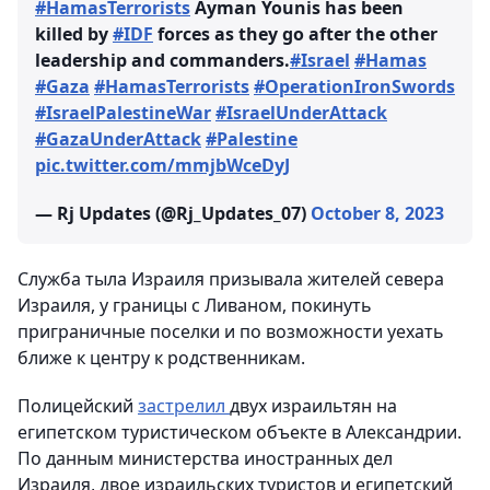
#HamasTerrorists
Ayman Younis has been
killed by
#IDF
forces as they go after the other
leadership and commanders.
#Israel
#Hamas
#Gaza
#HamasTerrorists
#OperationIronSwords
#IsraelPalestineWar
#IsraelUnderAttack
#GazaUnderAttack
#Palestine
pic.twitter.com/mmjbWceDyJ
— Rj Updates (@Rj_Updates_07)
October 8, 2023
Служба тыла Израиля призывала жителей севера
Израиля, у границы с Ливаном, покинуть
приграничные поселки и по возможности уехать
ближе к центру к родственникам.
Полицейский
застрелил
двух израильтян на
египетском туристическом объекте в Александрии.
По данным министерства иностранных дел
Израиля, двое израильских туристов и египетский