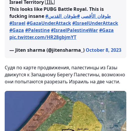
Israel Territory 🇮🇱
This looks like PUBG Battle Royal. This is
fucking insane
#طوفان_القدس
#طوفان_الأقصى
#Israel
#GazaUnderAttack
#IsraelUnderAttack
#Gaza
#Palestine
#IsraelPalestineWar
#Gaza
pic.twitter.com/HR28gbjmYT
— Jiten sharma (@jitensharma_)
October 8, 2023
Судя по карте продвижения, палестинцы из Газы
движутся к Западному Берегу Палестины, возможно
они попытаются разрезать Израиль на две части.