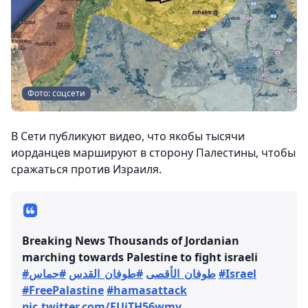
Фото: соцсети
В Сети публикуют видео, что якобы тысячи
иорданцев маршируют в сторону Палестины, чтобы
сражаться против Израиля.
Breaking News Thousands of Jordanian
marching towards Palestine to fight israeli
#حماس
#طوفان_القدس
#طوفان_الأقصى
#Israel
#FreePalastine
#hamasattack
pic.twitter.com/EUjTH56wmy