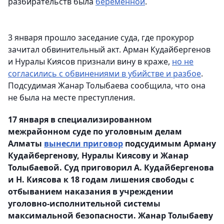
разбирательств была
беременной
.
3 января прошло заседание суда, где прокурор
зачитал обвинительный акт. Арман Кудайбергенов
и Нуралы Киясов признали вину в краже,
но не
согласились с обвинениями в убийстве и разбое
.
Подсудимая Жанар Толыбаева сообщила, что она
не была на месте преступления.
17 января в специализированном
межрайонном суде по уголовным делам
Алматы
вынесли приговор
подсудимым Арману
Кудайбергенову, Нуралы Киясову и Жанар
Толыбаевой. Суд приговорил А. Кудайбергенова
и Н. Киясова к 18 годам лишения свободы с
отбыванием наказания в учреждении
уголовно-исполнительной системы
максимальной безопасности. Жанар Толыбаеву