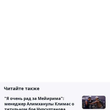
Читайте также
"Я очень рад за Мейирима":
менеджер Алимханулы Климас о
титульном бое Нурсултанова