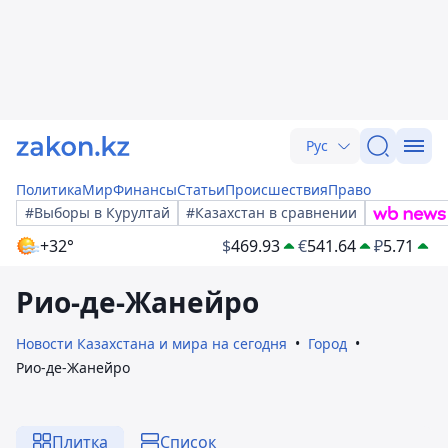
Рус
Политика
Мир
Финансы
Статьи
Происшествия
Право
#Выборы в Курултай
#Казахстан в сравнении
+32°
$
469.93
€
541.64
₽
5.71
Рио-де-Жанейро
Новости Казахстана и мира на сегодня
Город
Рио-де-Жанейро
Плитка
Список