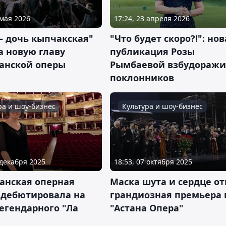
 мая 2026
17:24, 23 апреля 2026
– дочь кыпчакская"
"Что будет скоро?!": нов
а новую главу
публикация Розы
танской оперы
Рымбаевой взбудоражи
поклонников
ра и шоу-бизнес
Культура и шоу-бизнес
 декабря 2025
18:53, 07 октября 2025
анская оперная
Маска шута и сердце от
 дебютировала на
грандиозная премьера 
егендарного "Ла
"Астана Опера"