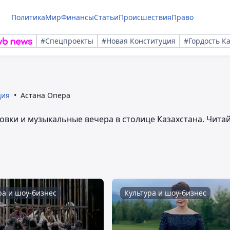
Политика
Мир
Финансы
Статьи
Происшествия
Право
#Спецпроекты
#Новая Конституция
#Гордость К
ция
Астана Опера
вки и музыкальные вечера в столице Казахстана. Чита
ра и шоу-бизнес
Культура и шоу-бизнес