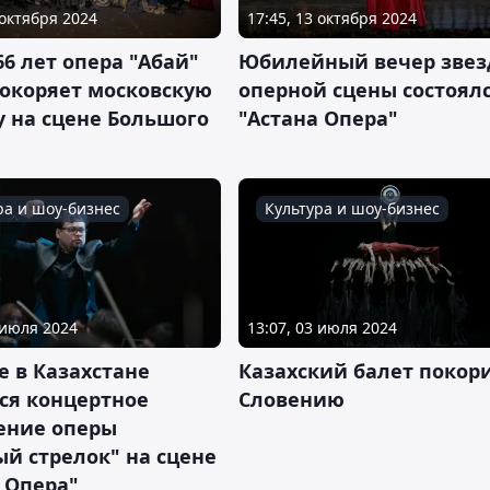
 октября 2024
17:45, 13 октября 2024
66 лет опера "Абай"
Юбилейный вечер зве
покоряет московскую
оперной сцены состоялс
у на сцене Большого
"Астана Опера"
ра и шоу-бизнес
Культура и шоу-бизнес
 июля 2024
13:07, 03 июля 2024
 в Казахстане
Казахский балет покор
ся концертное
Словению
ение оперы
й стрелок" на сцене
 Опера"