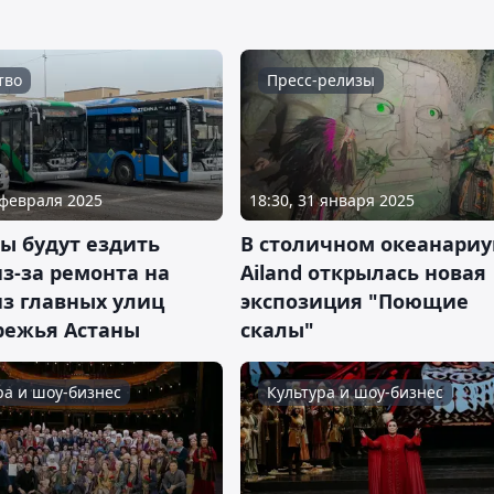
тво
Пресс-релизы
 февраля 2025
18:30, 31 января 2025
ы будут ездить
В столичном океанари
з-за ремонта на
Ailand открылась новая
из главных улиц
экспозиция "Поющие
режья Астаны
скалы"
ра и шоу-бизнес
Культура и шоу-бизнес