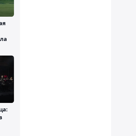
ая
ла
ца:
в