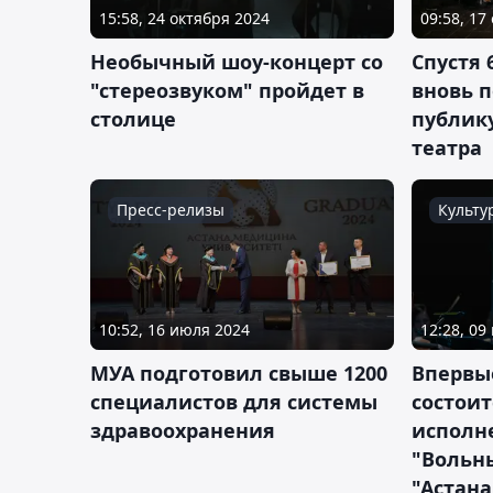
15:58, 24 октября 2024
09:58, 17
Необычный шоу-концерт со
Спустя 
"стереозвуком" пройдет в
вновь 
столице
публик
театра
Пресс-релизы
Культу
10:52, 16 июля 2024
12:28, 09
МУА подготовил свыше 1200
Впервые
специалистов для системы
состоит
здравоохранения
исполн
"Вольны
"Астана