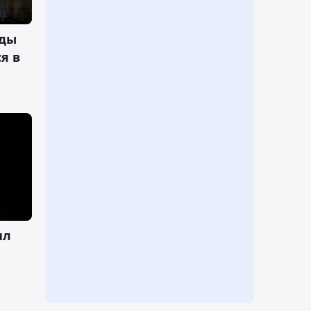
зды
я в
ил