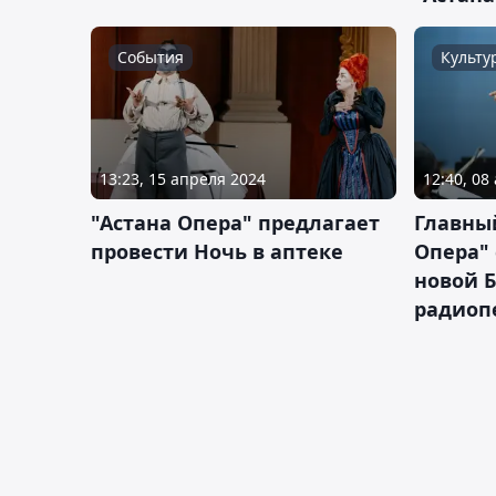
События
Культу
13:23, 15 апреля 2024
12:40, 08
"Астана Опера" предлагает
Главны
провести Ночь в аптеке
Опера"
новой 
радиоп