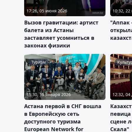
17:26, 05 июня 2026
10:32, 22
Вызов гравитации: артист
"Аппак 
балета из Астаны
открыл
заставляет усомниться в
казахс
законах физики
Туризм
Культу
15:30, 15 января 2026
12:32, 04
Астана первой в СНГ вошла
Казахст
в Европейскую сеть
певица
доступного туризма
сцене л
European Network for
Скала"