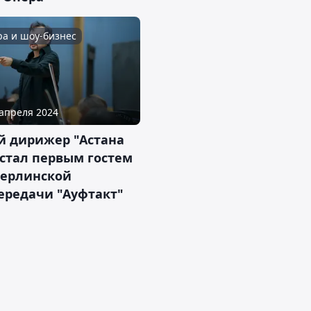
ра и шоу-бизнес
 апреля 2024
й дирижер "Астана
 стал первым гостем
Берлинской
ередачи "Ауфтакт"