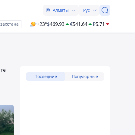
Алматы
Рус
+23°
$
469.93
€
541.64
₽
5.71
азахстана
йте
Последние
Популярные