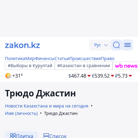
Рус
Политика
Мир
Финансы
Статьи
Происшествия
Право
#Выборы в Курултай
#Казахстан в сравнении
+31°
$
467.48
€
539.52
₽
5.73
Трюдо Джастин
Новости Казахстана и мира на сегодня
Имя (личность)
Трюдо Джастин
Плитка
Список