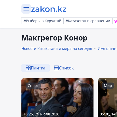
#Выборы в Курултай
#Казахстан в сравнении
Макгрегор Конор
Новости Казахстана и мира на сегодня
Имя (личн
Плитка
Список
Спорт
Мир
15:25, 29 июля 2026
05:30, 14