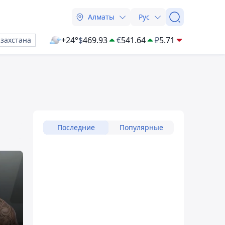
Алматы
Рус
+24°
$
469.93
€
541.64
₽
5.71
азахстана
Последние
Популярные