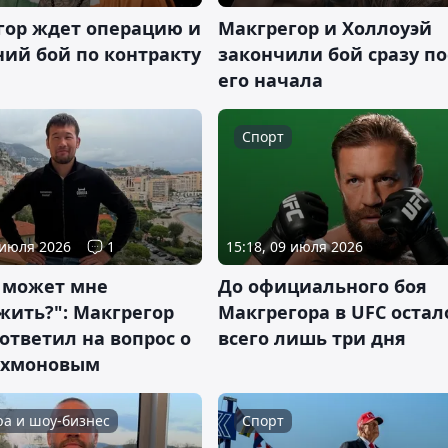
гор ждет операцию и
Макгрегор и Холлоуэй
ний бой по контракту
закончили бой сразу по
его начала
Спорт
 июля 2026
1
15:18, 09 июля 2026
н может мне
До официального боя
жить?": Макгрегор
Макгрегора в UFC остал
ответил на вопрос о
всего лишь три дня
Рахмоновым
ра и шоу-бизнес
Спорт