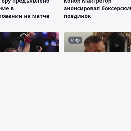
гору предъявлено
Конор Макгрегор
ние в
анонсировал боксерски
ловании на матче
поединок
Мир
 декабря 2024
08:05, 08 декабря 2024
рри обещал вернуться
Конор Макгрегор выпла
дить Шавката
еще 1,5 млн евро по дел
ова
изнасиловании
Спорт