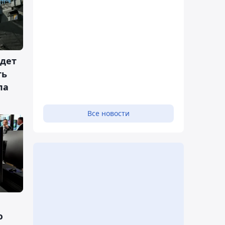
едет
ть
па
Все новости
ю