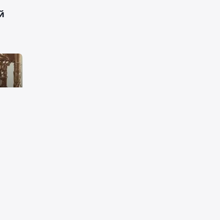
й
тит
у об