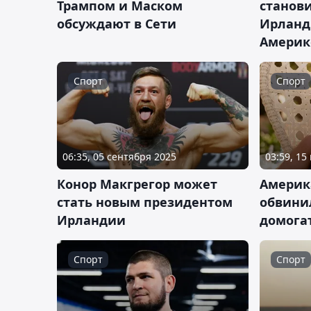
Трампом и Маском
станов
обсуждают в Сети
Ирланди
Америк
Спорт
Спорт
06:35, 05 сентября 2025
03:59, 15
Конор Макгрегор может
Америк
стать новым президентом
обвини
Ирландии
домога
Спорт
Спорт