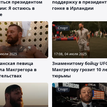
иться президентом
поддержку в президент
и: Я остаюсь в
гонке в Ирландии
е
Спорт
 июля 2025
17:08, 04 июля 2025
анская певица
Знаменитому бойцу UF
ла Макгрегора в
Макгрегору грозит 10 л
тельствах
тюрьмы
Спорт