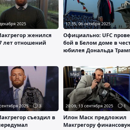
 декабря 2025
17:35, 06 октября 2025
Макгрегор женился
Официально: UFC пров
17 лет отношений
бой в Белом доме в чес
юбилея Дональда Трам
Мир
 сентября 2025
3
20:09, 13 сентября 2025
1
акгрегор съездил в
Илон Маск предложил
передумал
Макгрегору финансову