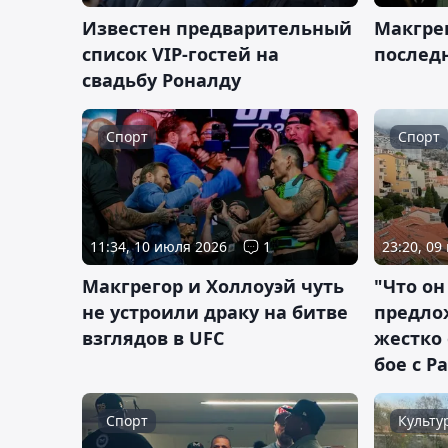
Известен предварительный
Макгре
список VIP-гостей на
послед
свадьбу Роналду
Спорт
Спорт
11:34, 10 июля 2026
1
23:20, 09
Макгрегор и Холлоуэй чуть
"Что о
не устроили драку на битве
предло
взглядов в UFC
жестко 
бое с 
Спорт
Культу