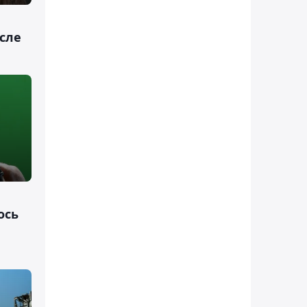
сле
ось