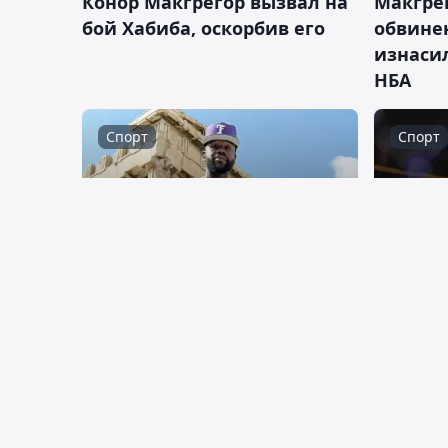
Конор Макгрегор вызвал на
Макгре
бой Хабиба, оскорбив его
обвине
изнаси
НБА
Спорт
Спорт
05:08, 12 декабря 2024
15:20, 08
Мейвезер
Иэн Гэ
прокомментировал
и побе
потасовку в Лондоне
Рахмон
Мир
Спорт