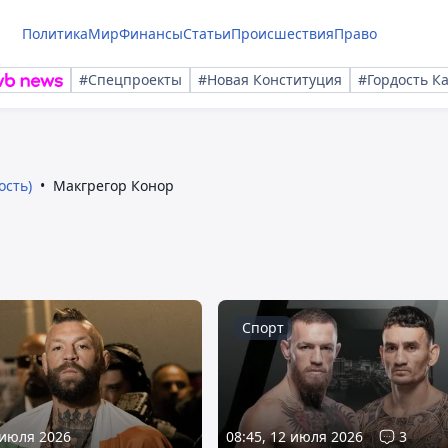
Политика
Мир
Финансы
Статьи
Происшествия
Право
#Спецпроекты
#Новая Конституция
#Гордость К
ость)
Макгрегор Конор
Спорт
 июля 2026
08:45, 12 июля 2026
3