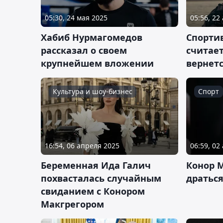
05:30, 24 мая 2025
05:56, 22
Хабиб Нурмагомедов
Спорти
рассказал о своем
считает
крупнейшем вложении
вернетс
Культура и шоу-бизнес
Спорт
16:54, 06 апреля 2025
06:59, 02
Беременная Ида Галич
Конор М
похвасталась случайным
дратьс
свиданием с Конором
Макгрегором