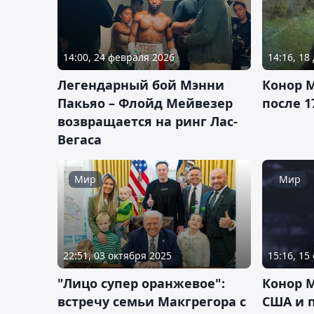
14:00, 24 февраля 2026
14:16, 18
Легендарный бой Мэнни
Конор 
Пакьяо – Флойд Мейвезер
после 
возвращается на ринг Лас-
Вегаса
Мир
Мир
22:51, 03 октября 2025
15:16, 15
"Лицо супер оранжевое":
Конор М
встречу семьи Макгрегора с
США и 