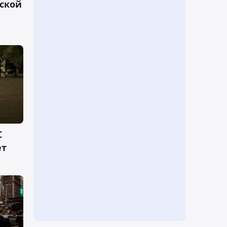
ской
C
ет