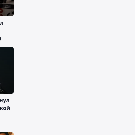
ал
м
нул
ской