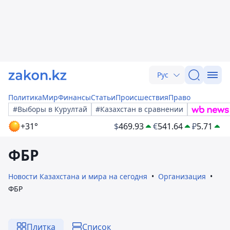
Рус
Политика
Мир
Финансы
Статьи
Происшествия
Право
#Выборы в Курултай
#Казахстан в сравнении
+31°
$
469.93
€
541.64
₽
5.71
ФБР
Новости Казахстана и мира на сегодня
Организация
ФБР
Плитка
Список