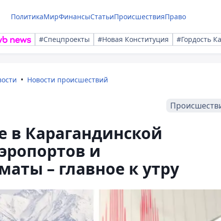
Политика
Мир
Финансы
Статьи
Происшествия
Право
#Спецпроекты
#Новая Конституция
#Гордость К
вости
Новости происшествий
Происшеств
е в Карагандинской
аэропортов и
маты – главное к утру