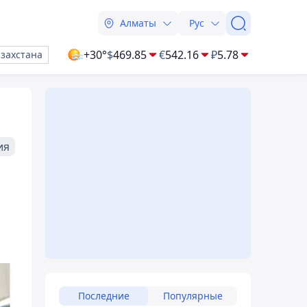
Алматы
Рус
+30°
$
469.85
€
542.16
₽
5.78
азахстана
ия
Последние
Популярные