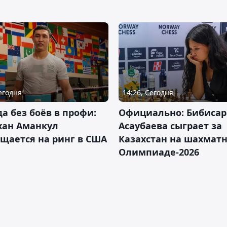
Сегодня
14:26, Сегодня
да без боёв в профи:
Официально: Бибисар
хан Аманкул
Асаубаева сыграет за
щается на ринг в США
Казахстан на шахмат
Олимпиаде-2026