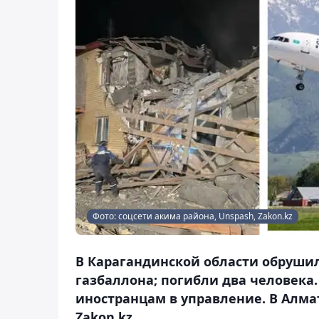
Фото: соцсети акима района, Unspash, Zakon.kz
В Карагандинской области обрушил
газбаллона; погибли два человека.
иностранцам в управление. В Алма
Zakon.kz.