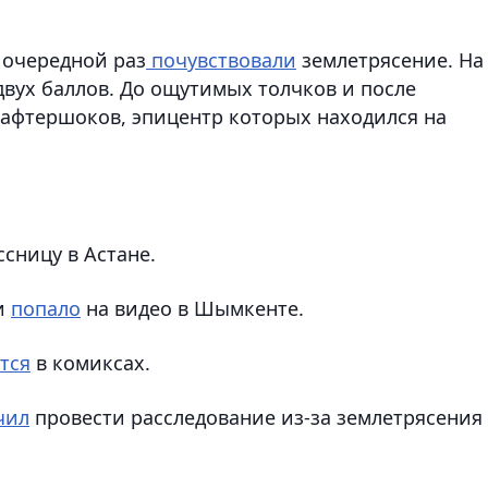
 очередной раз
почувствовали
землетрясение. На
двух баллов. До ощутимых толчков и после
афтершоков, эпицентр которых находился на
сницу в Астане.
и
попало
на видео в Шымкенте.
тся
в комиксах.
чил
провести расследование из-за землетрясения