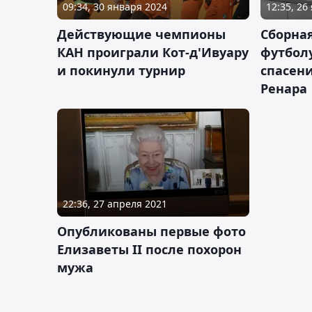
09:34, 30 января 2024
12:35, 26
Действующие чемпионы
Сборная
КАН проиграли Кот-д'Ивуару
футбол
и покинули турнир
спасени
Ренара
22:36, 27 апреля 2021
Опубликованы первые фото
Елизаветы II после похорон
мужа