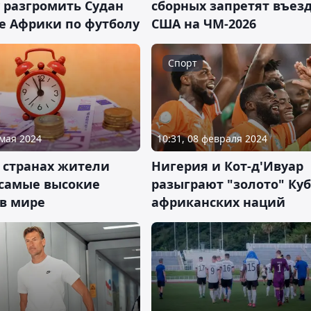
 разгромить Судан
сборных запретят въезд
ке Африки по футболу
США на ЧМ-2026
Спорт
 мая 2024
10:31, 08 февраля 2024
 странах жители
Нигерия и Кот-д'Ивуар
 самые высокие
разыграют "золото" Ку
 в мире
африканских наций