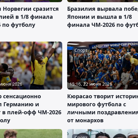
я Норвегии сразится
Бразилия вырвала побе
лией в 1/8 финала
Японии и вышла в 1/8
 по футболу
финала ЧМ-2026 по фут
Спорт
 июня 2026
15:16, 22 июня 2026
р сенсационно
Кюрасао творит истори
л Германию и
мирового футбола с
 в плей-офф ЧМ-2026
личными поздравлени
болу
от монархов
Спорт