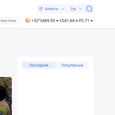
Алматы
Рус
+32°
$
469.93
€
541.64
₽
5.71
азахстана
Последние
Популярные