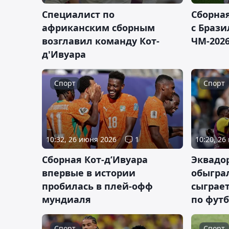
Специалист по
Сборна
африканским сборным
с Брази
возглавил команду Кот-
ЧМ-2026
д'Ивуара
Спорт
Спорт
10:32, 26 июня 2026
1
10:20, 26
Сборная Кот-д’Ивуара
Эквадо
впервые в истории
обыгра
пробилась в плей-офф
сыграет
мундиаля
по фут
Спорт
Спорт