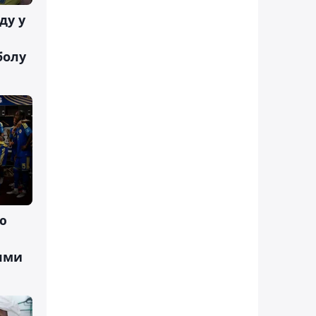
ду у
болу
ю
ями