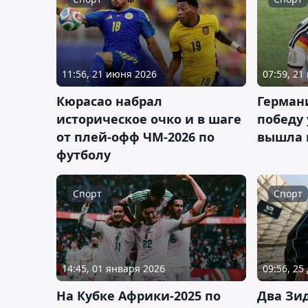
11:56, 21 июня 2026
07:59, 21
Кюрасао набрал
Герман
историческое очко и в шаге
победу 
от плей-офф ЧМ-2026 по
вышла 
футболу
Спорт
Спорт
14:45, 01 января 2026
09:56, 25
На Кубке Африки-2025 по
Два Зи