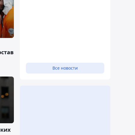
остав
Все новости
ских