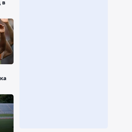
 в
бка