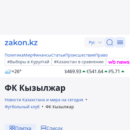
Рус
Политика
Мир
Финансы
Статьи
Происшествия
Право
#Выборы в Курултай
#Казахстан в сравнении
+26°
$
469.93
€
541.64
₽
5.71
ФК Кызылжар
Новости Казахстана и мира на сегодня
Футбольный клуб
ФК Кызылжар
Плитка
Список