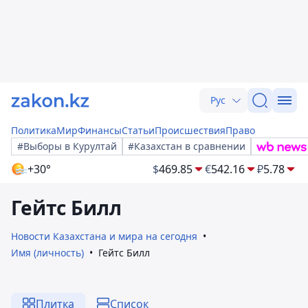
Рус
Политика
Мир
Финансы
Статьи
Происшествия
Право
#Выборы в Курултай
#Казахстан в сравнении
+30°
$
469.85
€
542.16
₽
5.78
Гейтс Билл
Новости Казахстана и мира на сегодня
Имя (личность)
Гейтс Билл
Плитка
Список