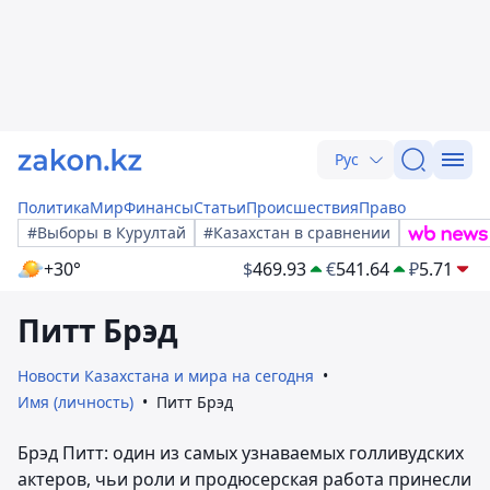
Рус
Политика
Мир
Финансы
Статьи
Происшествия
Право
#Выборы в Курултай
#Казахстан в сравнении
+30°
$
469.93
€
541.64
₽
5.71
Питт Брэд
Новости Казахстана и мира на сегодня
Имя (личность)
Питт Брэд
Брэд Питт: один из самых узнаваемых голливудских
актеров, чьи роли и продюсерская работа принесли